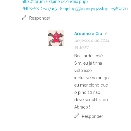
http://forum.arduino.cc/index.php?
PHPSESSID=vo7ar5ar8rajnlpg55keonqng2&topic=96747.0
Responder
Arduino e Cia
6
de janeiro de 2014
at 19:57
Boa tarde José.
Sim, eu já tinha
visto isso,
inclusive no artigo
eu menciono que
o pino 10 não
deve ser utilizado.
Abraço !
Responder