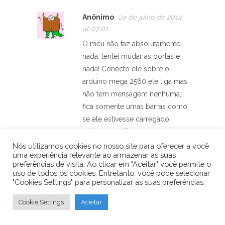
Anônimo
24 de julho de 2014
at 07:01
O meu não faz absolutamente
nada, tentei mudar as portas e
nada! Conecto ele sobre o
arduino mega 2560 ele liga mas
não tem mensagem nenhuma,
fica somente umas barras como
se ele estivesse carregado.
sabe o que é?
abracos
Nós utilizamos cookies no nosso site para oferecer a você
uma experiência relevante ao armazenar as suas
Responder
preferências de visita. Ao clicar em "Aceitar" você permite o
uso de todos os cookies. Entretanto, você pode selecionar
"Cookies Settings" para personalizar as suas preferências.
Arduino e Cia
28
de julho de 2014
Cookie Settings
Aceitar
at 18:26
Boa tarde,