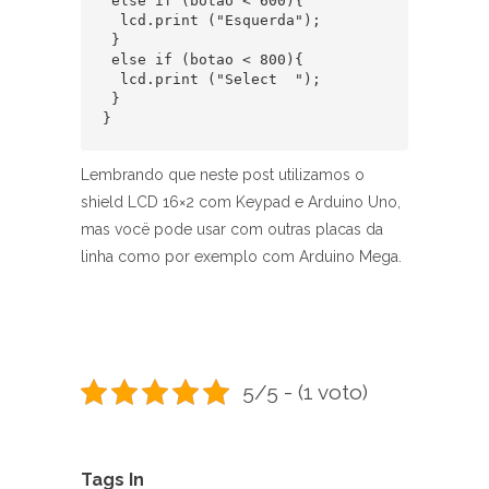
 else if (botao < 600){  

  lcd.print ("Esquerda");  

 }  

 else if (botao < 800){  

  lcd.print ("Select  ");  

 }  

}
Lembrando que neste post utilizamos o
shield LCD 16×2 com Keypad e Arduino Uno,
mas vocë pode usar com outras placas da
linha como por exemplo com Arduino Mega.
5/5 - (1 voto)
Tags In