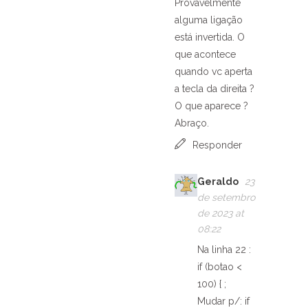
Provavelmente
alguma ligação
está invertida. O
que acontece
quando vc aperta
a tecla da direita ?
O que aparece ?
Abraço.
Responder
Geraldo
23
de setembro
de 2023 at
08:22
Na linha 22 :
if (botao <
100) { ;
Mudar p/: if