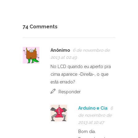
74 Comments
Anônimo
6 de novembro de
2013 at 02:49
No LCD quando eu aperto pra
cima aparece -Direita-, o que
está errado?
Responder
Arduino e Cia
6
de novembro de
2013 at 10:47
Bom dia.