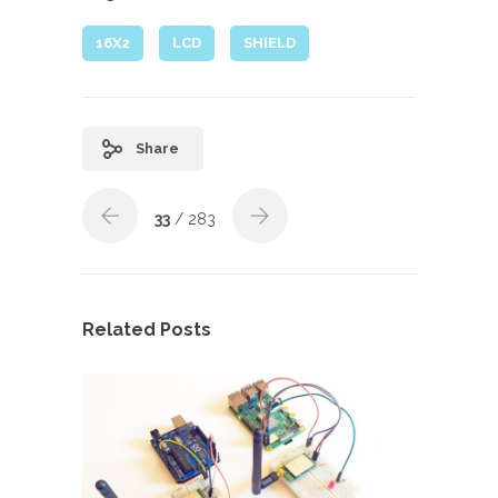
16X2
LCD
SHIELD
Share
33
/ 283
Related Posts