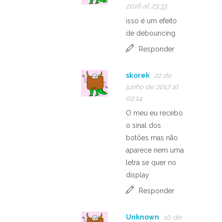
2016 at 23:33
isso é um efeito
de debouncing
Responder
skorek
22 de
junho de 2017 at
02:14
O meu eu recebo
o sinal dos
botões mas não
aparece nem uma
letra se quer no
display
Responder
Unknown
10 de