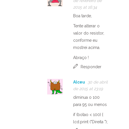
de fevereiro de
2015 at 16:34
Boa tarde,
Tente alterar o
valor do resistor,
conforme eu
mostrei acima.
Abraço !
Responder
Alceu
30 de abril
de 2015 at 23:19
diminua o 100
para 95 ou menos
if (botao < 100) {
lcd.print ("Direita ");