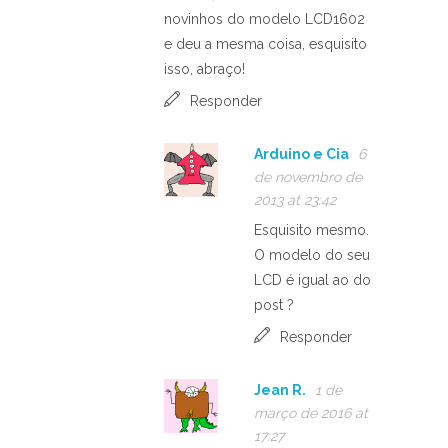
novinhos do modelo LCD1602
e deu a mesma coisa, esquisito
isso, abraço!
Responder
Arduino e Cia
6
de novembro de
2013 at 23:42
Esquisito mesmo.
O modelo do seu
LCD é igual ao do
post ?
Responder
Jean R.
1 de
março de 2016 at
17:27