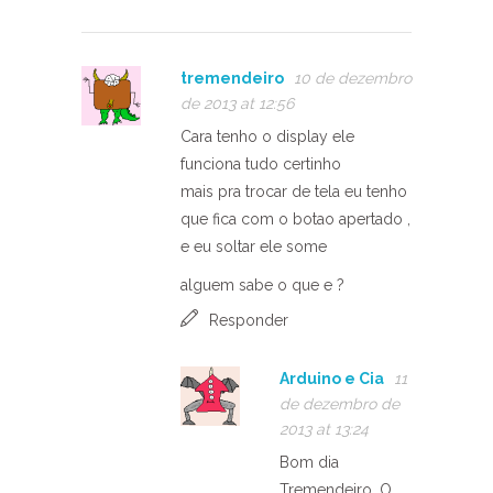
tremendeiro
10 de dezembro
de 2013 at 12:56
Cara tenho o display ele
funciona tudo certinho
mais pra trocar de tela eu tenho
que fica com o botao apertado ,
e eu soltar ele some
alguem sabe o que e ?
Responder
Arduino e Cia
11
de dezembro de
2013 at 13:24
Bom dia
Tremendeiro. O