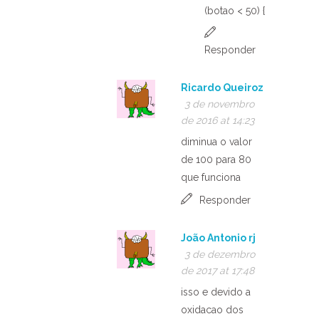
(botao < 50) {
Responder
Ricardo Queiroz
3 de novembro
de 2016 at 14:23
diminua o valor
de 100 para 80
que funciona
Responder
João Antonio rj
3 de dezembro
de 2017 at 17:48
isso e devido a
oxidacao dos