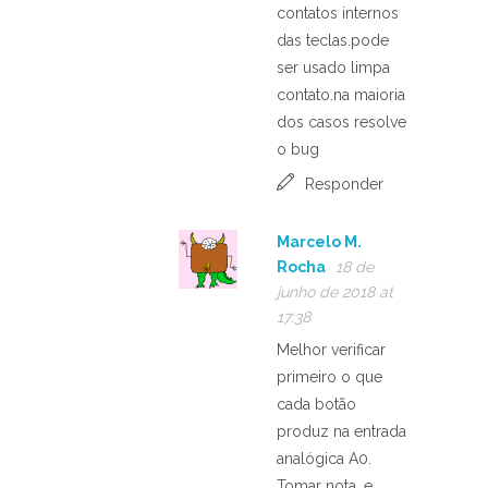
contatos internos
das teclas.pode
ser usado limpa
contato.na maioria
dos casos resolve
o bug
Responder
Marcelo M.
Rocha
18 de
junho de 2018 at
17:38
Melhor verificar
primeiro o que
cada botão
produz na entrada
analógica A0.
Tomar nota, e