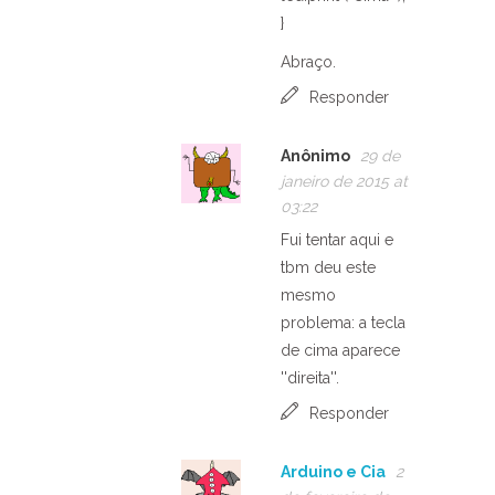
}
Abraço.
Responder
Anônimo
29 de
janeiro de 2015 at
03:22
Fui tentar aqui e
tbm deu este
mesmo
problema: a tecla
de cima aparece
''direita''.
Responder
Arduino e Cia
2