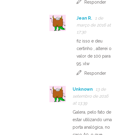
Responder
Jean R.
1 de
março de 2016 at
17:30
fiz isso e deu
certinho , alterei o
valor de 100 para
95 .vlw
Responder
Unknown
13 de
setembro de 2016
at 13:39
Galera, pelo fato de
estar utilizando uma
porta analógica, no
caso A0, o que