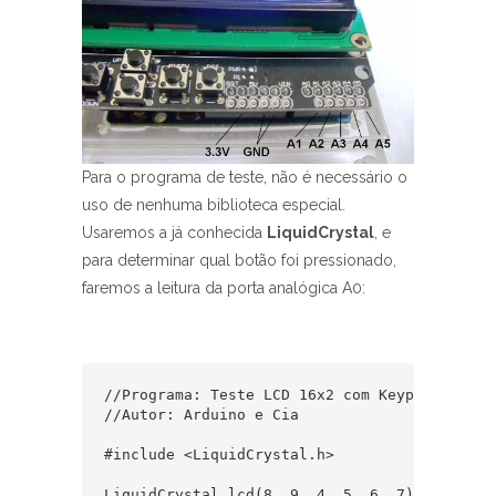
Para o programa de teste, não é necessário o
uso de nenhuma biblioteca especial.
Usaremos a já conhecida
LiquidCrystal
, e
para determinar qual botão foi pressionado,
faremos a leitura da porta analógica A0:
//Programa: Teste LCD 16x2 com Keypad

//Autor: Arduino e Cia

#include <LiquidCrystal.h>  

LiquidCrystal lcd(8, 9, 4, 5, 6, 7);  
