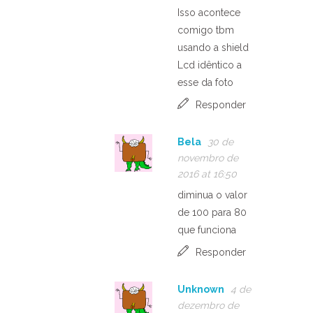
Isso acontece
comigo tbm
usando a shield
Lcd idêntico a
esse da foto
Responder
Bela
30 de
novembro de
2016 at 16:50
diminua o valor
de 100 para 80
que funciona
Responder
Unknown
4 de
dezembro de