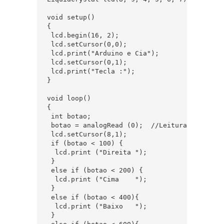
void setup()   

{  

 lcd.begin(16, 2);  

 lcd.setCursor(0,0);  

 lcd.print("Arduino e Cia");  

 lcd.setCursor(0,1);  

 lcd.print("Tecla :");  

}  

void loop()  

{  

 int botao;  

 botao = analogRead (0);  //Leitura do valor
 lcd.setCursor(8,1);  

 if (botao < 100) {  

  lcd.print ("Direita ");  

 }  

 else if (botao < 200) {  

  lcd.print ("Cima    ");  

 }  

 else if (botao < 400){  

  lcd.print ("Baixo   ");  

 }  
