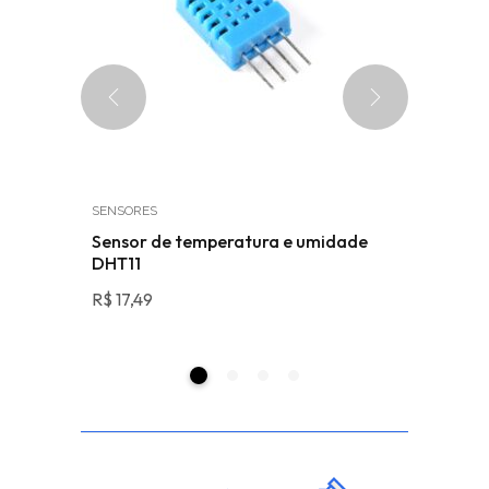
SENSORES
ARDUINO
PWM 15A
Sensor de temperatura e umidade
Display 
DHT11
R$
27,19
R$
17,49