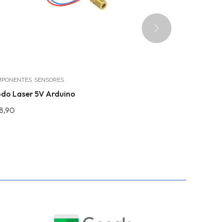
PONENTES
SENSORES
MÓDULOS
do Laser 5V Arduino
Módulo Enco
chave
8,90
R$
22,50