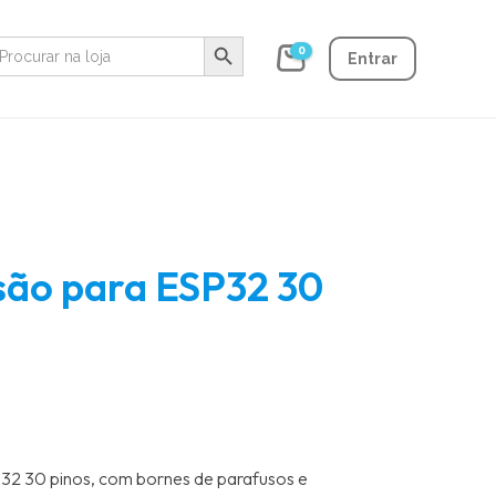
Search Button
earch
0
r:
Entrar
são para ESP32 30
32 30 pinos, com bornes de parafusos e