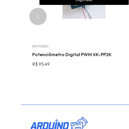
MOTORES
C11 com
Potenciômetro Digital PWM XK-PP2K
R$
95,49