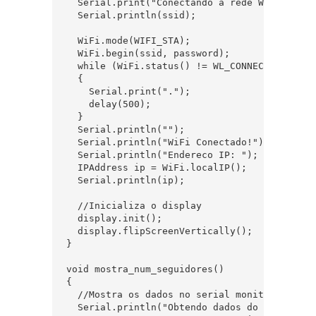
  Serial.print("Conectando a rede Wifi: ");

  Serial.println(ssid);

  WiFi.mode(WIFI_STA);

  WiFi.begin(ssid, password);

  while (WiFi.status() != WL_CONNECTED)

  {

    Serial.print(".");

    delay(500);

  }

  Serial.println("");

  Serial.println("WiFi Conectado!");

  Serial.println("Endereco IP: ");

  IPAddress ip = WiFi.localIP();

  Serial.println(ip);

  //Inicializa o display

  display.init();

  display.flipScreenVertically();

}

void mostra_num_seguidores()

{

  //Mostra os dados no serial monitor

  Serial.println("Obtendo dados do Instagram