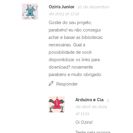
Oziris Junior
10 de dezembro
de 2023 at 17:22
Gostei do seu projeto,
parabéns! eu não consegui
achar e baixar as bibliotecas
necessárias. Qual a
possibilidade de você
disponibilizar os links para
download? novamente
parabéns e muito obrigado.
Responder
Arduino e Cia
3
de abril de 2024
at 11:51
Oi Oziris!
Tente pela própria