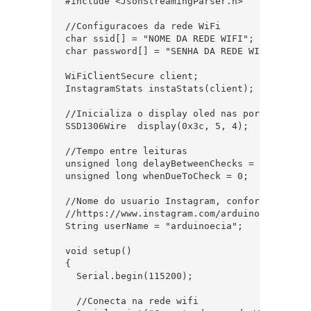
#include <JsonStreamingParser.h>

//Configuracoes da rede WiFi

char ssid[] = "NOME DA REDE WIFI";

char password[] = "SENHA DA REDE WIFI";

WiFiClientSecure client;

InstagramStats instaStats(client);

//Inicializa o display oled nas portas 5 e 4

SSD1306Wire  display(0x3c, 5, 4);

//Tempo entre leituras

unsigned long delayBetweenChecks = 60000;

unsigned long whenDueToCheck = 0;

//Nome do usuario Instagram, conforme URL

//https://www.instagram.com/arduinoecia/

String userName = "arduinoecia";

void setup()

{

  Serial.begin(115200);

  //Conecta na rede wifi
