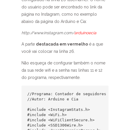
do usuário pode ser encontrado no link da
página no Instagram, como no exemplo
abaixo da página do Arduino e Cia:
http://www.instagram.com/
arduinoecia
A parte
destacada em vermelho
é a que
você vai colocar na linha 26.
Não esqueça de configurar também o nome
da sua rede wifi e a senha nas linhas 11 e 12
do programa, respectivamente.
//Programa: Contador de seguidores do Instagr
//Autor: Arduino e Cia

#include <InstagramStats.h>

#include <WiFi.h>

#include <WiFiClientSecure.h>

#include <SSD1306Wire.h>
