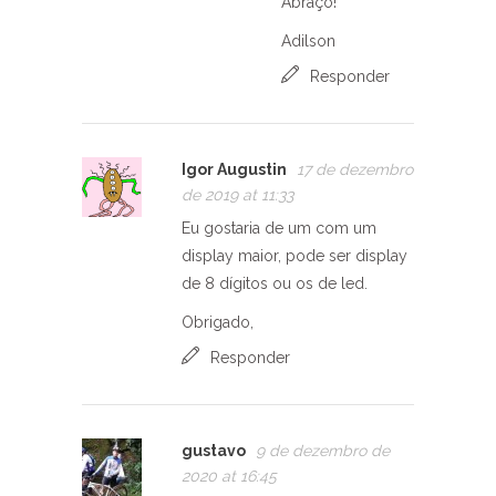
Abraço!
Adilson
Responder
Igor Augustin
17 de dezembro
de 2019 at 11:33
Eu gostaria de um com um
display maior, pode ser display
de 8 dígitos ou os de led.
Obrigado,
Responder
gustavo
9 de dezembro de
2020 at 16:45