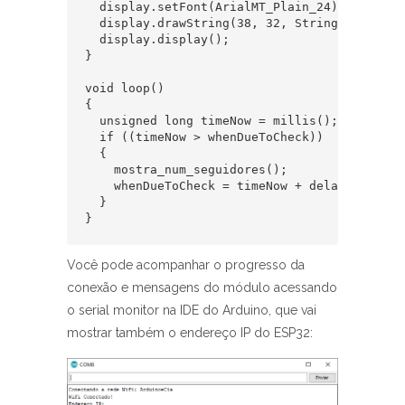
  display.setFont(ArialMT_Plain_24);

  display.drawString(38, 32, String(response
  display.display();

}

void loop()

{

  unsigned long timeNow = millis();

  if ((timeNow > whenDueToCheck))

  {

    mostra_num_seguidores();

    whenDueToCheck = timeNow + delayBetweenCh
  }

}
Você pode acompanhar o progresso da
conexão e mensagens do módulo acessando
o serial monitor na IDE do Arduino, que vai
mostrar também o endereço IP do ESP32: