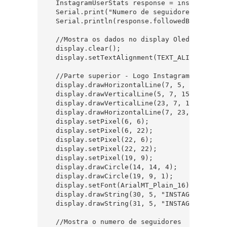
  InstagramUserStats response = instaStats.g
  Serial.print("Numero de seguidores: ");

  Serial.println(response.followedByCount);

  //Mostra os dados no display Oled

  display.clear();

  display.setTextAlignment(TEXT_ALIGN_LEFT);

  //Parte superior - Logo Instagram

  display.drawHorizontalLine(7, 5, 15);

  display.drawVerticalLine(5, 7, 15);

  display.drawVerticalLine(23, 7, 15);

  display.drawHorizontalLine(7, 23, 15);

  display.setPixel(6, 6);

  display.setPixel(6, 22);

  display.setPixel(22, 6);

  display.setPixel(22, 22);

  display.setPixel(19, 9);

  display.drawCircle(14, 14, 4);

  display.drawCircle(19, 9, 1);

  display.setFont(ArialMT_Plain_16);

  display.drawString(30, 5, "INSTAGRAM");

  display.drawString(31, 5, "INSTAGRAM");

  //Mostra o numero de seguidores
