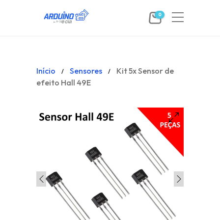
0
Início
Sensores
Kit 5x Sensor de
/
/
efeito Hall 49E