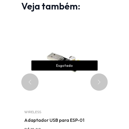
Veja também:
Esgotado
WIRELESS
ARDUINO
expansão
Adaptador USB para ESP-01
Kit Cont