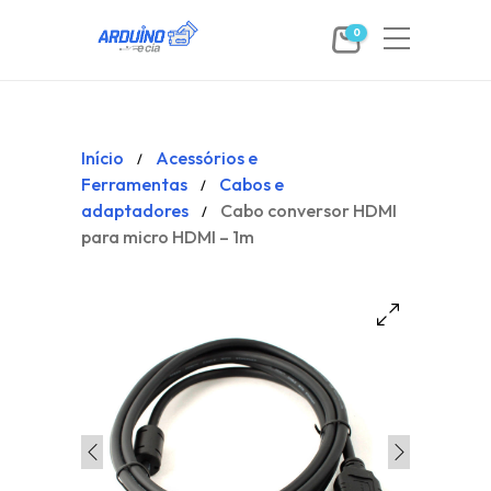
0
Início
Acessórios e
/
Ferramentas
Cabos e
/
adaptadores
Cabo conversor HDMI
/
para micro HDMI – 1m