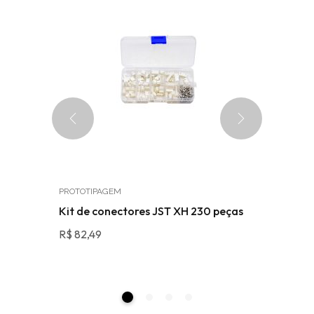
PROTOTIPAGEM
WIRELESS
erde 5V
Kit de conectores JST XH 230 peças
Módulo 
pinos US
R$
82,49
R$
69,48