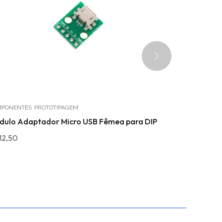
PONENTES
PROTOTIPAGEM
MÓDULOS
dulo Adaptador Micro USB Fêmea para DIP
Módulo Enco
chave
12,50
R$
22,50