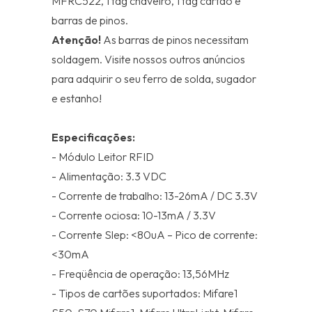
MFRC522, 1 tag chaveiro, 1 tag cartão e
barras de pinos.
Atenção!
As barras de pinos necessitam
soldagem. Visite nossos outros anúncios
para adquirir o seu ferro de solda, sugador
e estanho!
Especificações:
- Módulo Leitor RFID
- Alimentação: 3.3 VDC
- Corrente de trabalho: 13-26mA / DC 3.3V
- Corrente ociosa: 10-13mA / 3.3V
- Corrente Slep: <80uA – Pico de corrente:
<30mA
- Freqüência de operação: 13,56MHz
- Tipos de cartões suportados: Mifare1