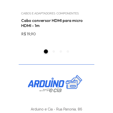
CABOS E ADAPTADORES
COMPONENTES
MÓDULOS
Impressão
Cabo conversor HDMI para micro
Módulo 
HDMI - 1m
R$
38,59
R$
19,90
Arduino e Cia - Rua Panonia, 86