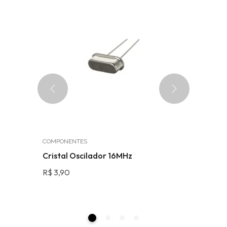
COMPONENTES
MÓDULOS
tura
Cristal Oscilador 16MHz
Módulo 
R$
3,90
R$
13,90