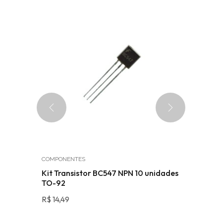
COMPONENTES
SENSORES
433MHz
Kit Transistor BC547 NPN 10 unidades
Sensor d
TO-92
DS18B2
R$
14,49
R$
13,49