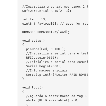
//Inicializa a serial nos pinos 2 (RX) e 3 (T
SoftwareSerial RFID(2, 3);

int Led = 13;

uint8_t Payload[6]; // used for read comparis
RDM6300 RDM6300(Payload);

void setup()

{

  pinMode(Led, OUTPUT);

  //Inicializa a serial para o leitor RDM6300
  RFID.begin(9600);

  //Inicializa a serial para comunicacao com 
  Serial.begin(9600);

  //Informacoes iniciais

  Serial.println("Leitor RFID RDM6300n");

}

void loop()

{

  //Aguarda a aproximacao da tag RFID

  while (RFID.available() > 0)

  {
