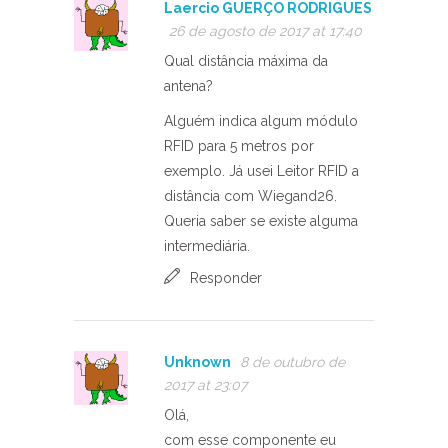
Laercio GUERÇO RODRIGUES
26 de agosto de 2017 at 17:40
Qual distância máxima da
antena?
Alguém indica algum módulo
RFID para 5 metros por
exemplo. Já usei Leitor RFID a
distância com Wiegand26.
Queria saber se existe alguma
intermediária.
Responder
Unknown
8 de outubro de
2017 at 23:07
Olá,
com esse componente eu