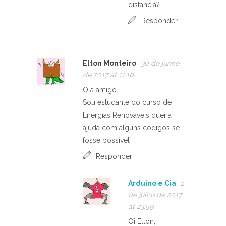
distancia?
Responder
Elton Monteiro
30 de junho
de 2017 at 11:10
Ola amigo
Sou estudante do curso de
Energias Renováveis queria
ajuda com alguns codigos se
fosse possível
Responder
Arduino e Cia
1
de julho de 2017
at 23:59
Oi Elton,