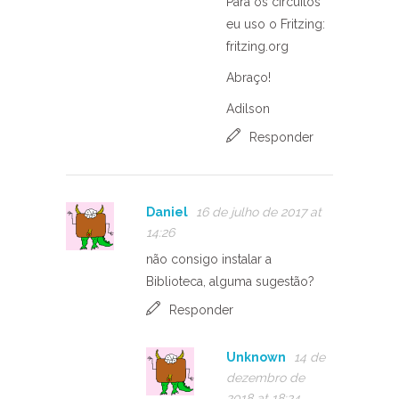
Para os circuitos
eu uso o Fritzing:
fritzing.org
Abraço!
Adilson
Responder
Daniel
16 de julho de 2017 at
14:26
não consigo instalar a
Biblioteca, alguma sugestão?
Responder
Unknown
14 de
dezembro de
2018 at 18:24