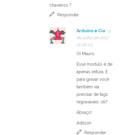
chaveiros ?
Responder
Arduino e Cia
9
de julho de 2017
at 20:03
Oi Mauro,
Esse módulo é de
apenas leitura. E
para gravar você
também vai
precisar de tags
regraváveis, ok?
Abraço!
Adilson
Responder