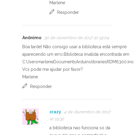
Marlene
Responder
Anônimo
30 de novembro de 2017 at 19:04
Boa tarde! Não consigo usar a biblioteca está sempre
aparecendo um erro.Biblioteca inválida encontrada em
C:UsersmarleneDocumentsArduinolibrariesRDM6300.ino:
Vcs pode me ajudar por favor?
Marlene
Responder
crazy
4 de dezembro de 2017
at 19:32
a biblioteca nao funciona so da