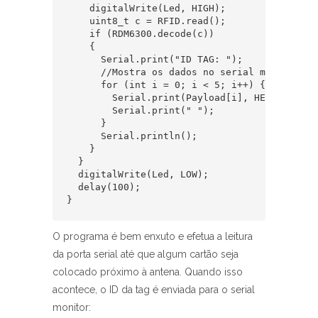
    digitalWrite(Led, HIGH);

    uint8_t c = RFID.read();

    if (RDM6300.decode(c))

    {

      Serial.print("ID TAG: ");

      //Mostra os dados no serial monitor

      for (int i = 0; i < 5; i++) {

        Serial.print(Payload[i], HEX);

        Serial.print(" ");

      }

      Serial.println();

    }

  }

  digitalWrite(Led, LOW);

  delay(100);

}
O programa é bem enxuto e efetua a leitura
da porta serial até que algum cartão seja
colocado próximo à antena. Quando isso
acontece, o ID da tag é enviada para o serial
monitor: