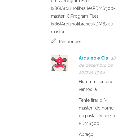
em C:Program Files
(x86)ArduinolibrariesRDM6300-
master: C:Program Files
(x86)ArduinolibrariesRDM6300-
master
Responder
Arduino e Cia
18
de dezembro de
2017 at 15:58
Hummm.. entendi.
vamos lá.
Tente tirar o "-
master" do nome
da pasta. Deixe só
RDM6300.
Abraço!