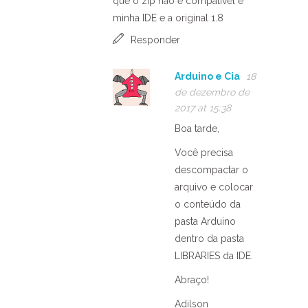
que o zip nao e compativel e
minha IDE e a original 1.8
Responder
Arduino e Cia
18
de dezembro de
2017 at 15:38
Boa tarde,
Você precisa
descompactar o
arquivo e colocar
o conteúdo da
pasta Arduino
dentro da pasta
LIBRARIES da IDE.
Abraço!
Adilson