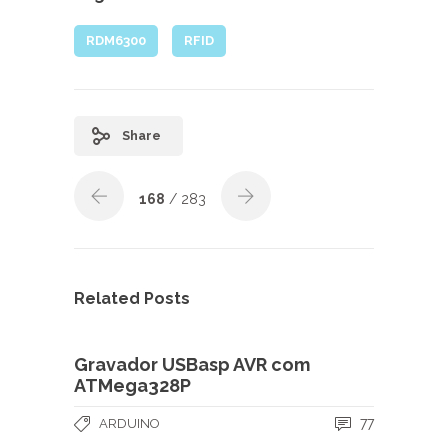
RDM6300
RFID
Share
168
/ 283
Related Posts
Gravador USBasp AVR com
ATMega328P
77
ARDUINO