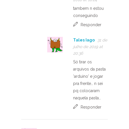
tambem n estou
conseguindo
Responder
Tales Iago
31 de
julho de 2019 at
20:36
Só tirar os
arquivos da pasta
'arduino' e jogar
pra frente… n sei
pq colocaram
naquela pasta…
Responder