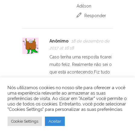
Adilson
Responder
Anônimo
18 de dezembro de
2017 at 16:18
Caso tenha uma resposta ficarei
muito feliz. Realmente não sei o
que está acontecendo.Fiz tudo
certo, mas o erro persiste.
Marlene
Nós utilizamos cookies no nosso site para oferecer a você
uma experiência relevante ao armazenar as suas
Responder
preferências de visita. Ao clicar em "Aceitar" você permite o
uso de todos os cookies. Entretanto, você pode selecionar
"Cookies Settings" para personalizar as suas preferências.
Arduino e Cia
18
de dezembro de
Cookie Settings
Aceitar
2017 at 16:20