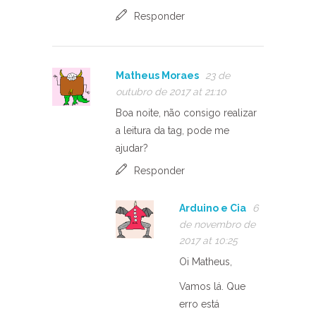
Responder
Matheus Moraes
23 de
outubro de 2017 at 21:10
Boa noite, não consigo realizar
a leitura da tag, pode me
ajudar?
Responder
Arduino e Cia
6
de novembro de
2017 at 10:25
Oi Matheus,
Vamos lá. Que
erro está