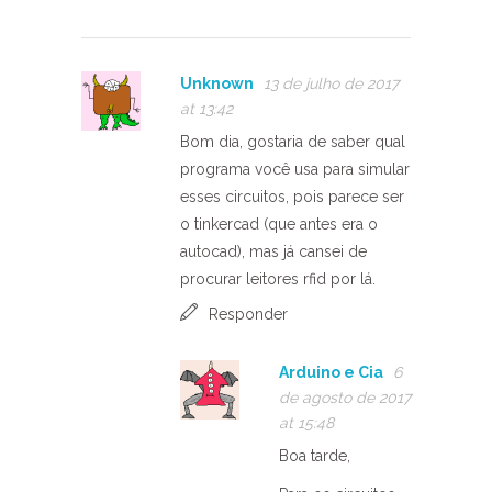
Unknown
13 de julho de 2017
at 13:42
Bom dia, gostaria de saber qual
programa você usa para simular
esses circuitos, pois parece ser
o tinkercad (que antes era o
autocad), mas já cansei de
procurar leitores rfid por lá.
Responder
Arduino e Cia
6
de agosto de 2017
at 15:48
Boa tarde,