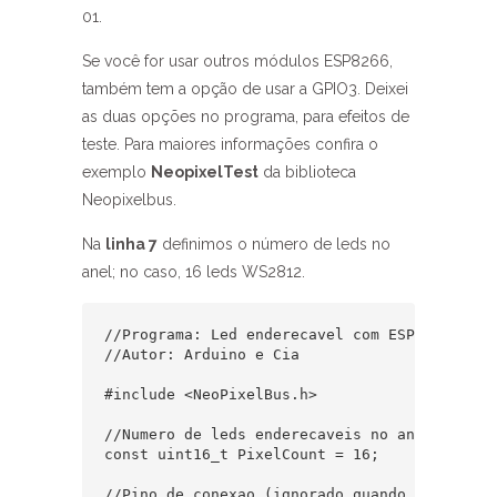
01.
Se você for usar outros módulos ESP8266,
também tem a opção de usar a GPIO3. Deixei
as duas opções no programa, para efeitos de
teste. Para maiores informações confira o
exemplo
NeopixelTest
da biblioteca
Neopixelbus.
Na
linha 7
definimos o número de leds no
anel; no caso, 16 leds WS2812.
//Programa: Led enderecavel com ESP8266 ESP-0
//Autor: Arduino e Cia

#include <NeoPixelBus.h>

//Numero de leds enderecaveis no anel

const uint16_t PixelCount = 16;

//Pino de conexao (ignorado quando se usa ESP