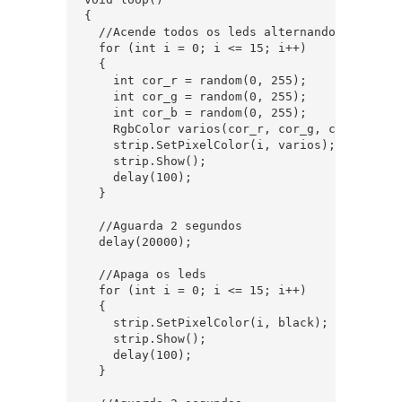
{

  //Acende todos os leds alternando as cores

  for (int i = 0; i <= 15; i++)

  {

    int cor_r = random(0, 255);

    int cor_g = random(0, 255);

    int cor_b = random(0, 255);

    RgbColor varios(cor_r, cor_g, cor_b);

    strip.SetPixelColor(i, varios);

    strip.Show();

    delay(100);

  }

  //Aguarda 2 segundos

  delay(20000);

  //Apaga os leds

  for (int i = 0; i <= 15; i++)

  {

    strip.SetPixelColor(i, black);

    strip.Show();

    delay(100);

  }
