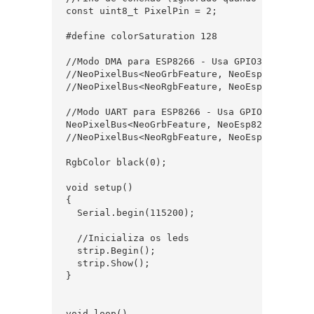
const uint8_t PixelPin = 2;

#define colorSaturation 128

//Modo DMA para ESP8266 - Usa GPIO3

//NeoPixelBus<NeoGrbFeature, NeoEsp8266Dma80
//NeoPixelBus<NeoRgbFeature, NeoEsp8266Dma40
//Modo UART para ESP8266 - Usa GPIO2

NeoPixelBus<NeoGrbFeature, NeoEsp8266Uart180
//NeoPixelBus<NeoRgbFeature, NeoEsp8266Uart1
RgbColor black(0);

void setup()

{

  Serial.begin(115200);

  //Inicializa os leds

  strip.Begin();

  strip.Show();

}

void loop()
