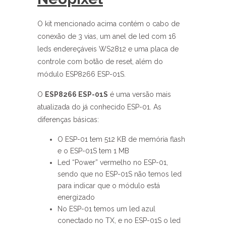
O kit mencionado acima contém o cabo de
conexão de 3 vias, um anel de led com 16
leds endereçáveis WS2812 e uma placa de
controle com botão de reset, além do
módulo ESP8266 ESP-01S.
O
ESP8266 ESP-01S
é uma versão mais
atualizada do já conhecido ESP-01. As
diferenças básicas:
O ESP-01 tem 512 KB de memória flash
e o ESP-01S tem 1 MB
Led “Power” vermelho no ESP-01,
sendo que no ESP-01S não temos led
para indicar que o módulo está
energizado
No ESP-01 temos um led azul
conectado no TX, e no ESP-01S o led