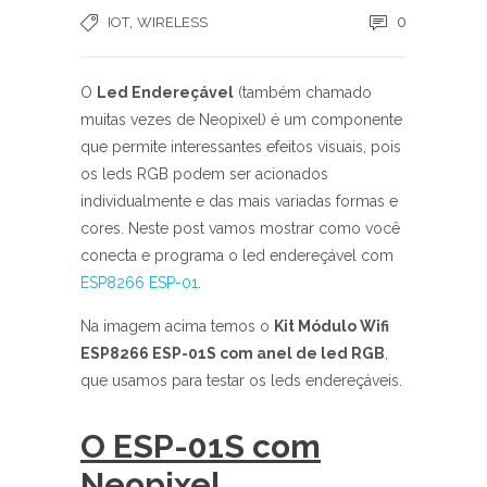
,
0
IOT
WIRELESS
O
Led Endereçável
(também chamado
muitas vezes de Neopixel) é um componente
que permite interessantes efeitos visuais, pois
os leds RGB podem ser acionados
individualmente e das mais variadas formas e
cores. Neste post vamos mostrar como você
conecta e programa o led endereçável com
ESP8266 ESP-01
.
Na imagem acima temos o
Kit Módulo Wifi
ESP8266 ESP-01S com anel de led RGB
,
que usamos para testar os leds endereçáveis.
O ESP-01S com
Neopixel