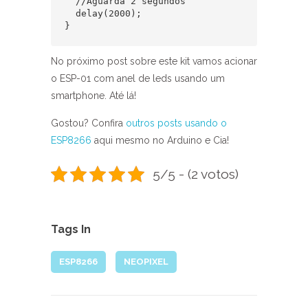
  //Aguarda 2 segundos

  delay(2000);

}
No próximo post sobre este kit vamos acionar
o ESP-01 com anel de leds usando um
smartphone. Até lá!
Gostou? Confira
outros posts usando o
ESP8266
aqui mesmo no Arduino e Cia!
5/5 - (2 votos)
Tags In
ESP8266
NEOPIXEL