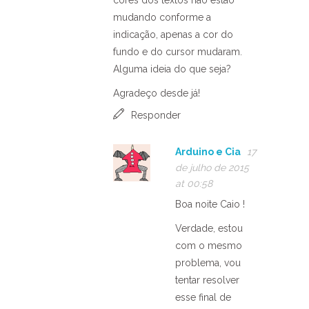
cores dos textos não estão
mudando conforme a
indicação, apenas a cor do
fundo e do cursor mudaram.
Alguma ideia do que seja?
Agradeço desde já!
Responder
Arduino e Cia
17
de julho de 2015
at 00:58
Boa noite Caio !
Verdade, estou
com o mesmo
problema, vou
tentar resolver
esse final de