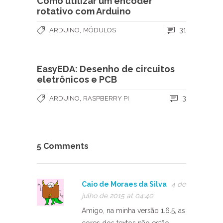
Como utilizar um encoder
rotativo com Arduino
,
31
ARDUINO
MÓDULOS
EasyEDA: Desenho de circuitos
eletrônicos e PCB
,
3
ARDUINO
RASPBERRY PI
5 Comments
Caio de Moraes da Silva
4 de
julho de 2015 at 04:40
Amigo, na minha versão 1.6.5, as