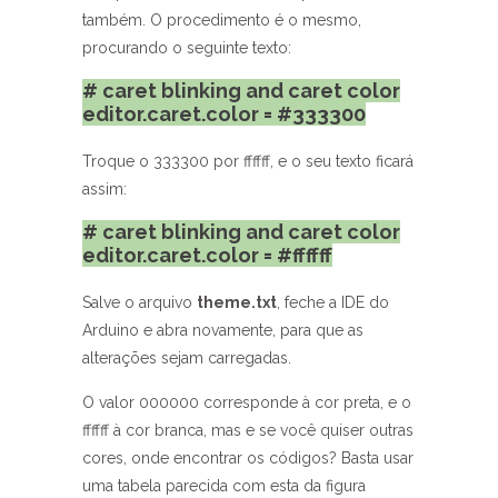
também. O procedimento é o mesmo,
procurando o seguinte texto:
# caret blinking and caret color
editor.caret.color = #333300
Troque o 333300 por ffffff, e o seu texto ficará
assim:
# caret blinking and caret color
editor.caret.color = #ffffff
Salve o arquivo
theme.txt
, feche a IDE do
Arduino e abra novamente, para que as
alterações sejam carregadas.
O valor 000000 corresponde à cor preta, e o
ffffff à cor branca, mas e se você quiser outras
cores, onde encontrar os códigos? Basta usar
uma tabela parecida com esta da figura