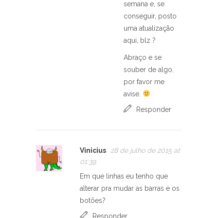
semana e, se
conseguir, posto
uma atualização
aqui, blz ?
Abraço e se
souber de algo,
por favor me
avise.
Responder
Vinicius
28 de julho de 2015 at
01:39
Em que linhas eu tenho que
alterar pra mudar as barras e os
botões?
Responder