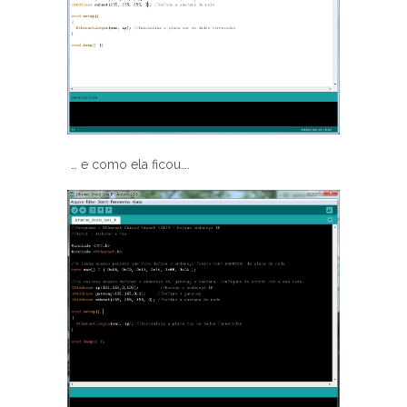
… e como ela ficou….