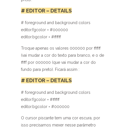
# EDITOR – DETAILS
# foreground and background colors
editor.fgcolor = #000000
editor.bgcolor = #ffffff
Troque apenas os valores 000000 por ffffff
(vai mudar a cor do texto para branco, e o de
fffff por 000000 (que vai mudar a cor do
fundo para preto). Ficará assim :
# EDITOR – DETAILS
# foreground and background colors
editor.fgcolor = #ffffff
editor.bgcolor = #000000
O cursor piscante tem uma cor escura, por
isso precisamos mexer nesse parâmetro