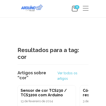
0
Resultados para a tag:
cor
Artigos sobre
Ver todos os
“cor”
artigos
Sensor de cor TCS230 /
Código de 
TCS3200 com Arduino
resistores
13 de fevereiro de 2014
3 de agosto de 