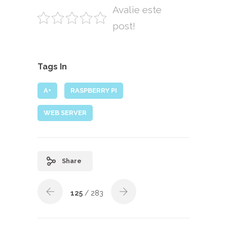
Avalie este
post!
Tags In
A+
RASPBERRY PI
WEB SERVER
Share
125
/ 283