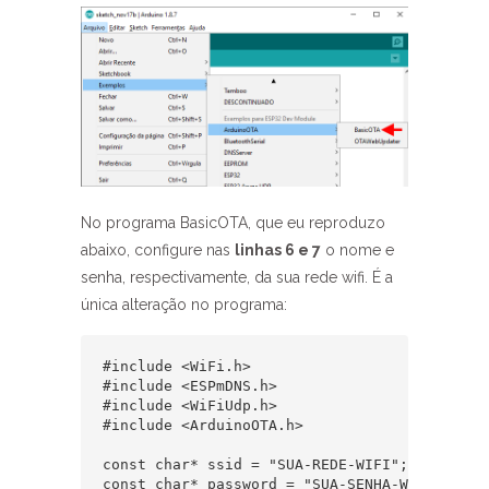
No programa BasicOTA, que eu reproduzo
abaixo, configure nas
linhas 6 e 7
o nome e
senha, respectivamente, da sua rede wifi. É a
única alteração no programa:
#include <WiFi.h>

#include <ESPmDNS.h>

#include <WiFiUdp.h>

#include <ArduinoOTA.h>

const char* ssid = "SUA-REDE-WIFI";

const char* password = "SUA-SENHA-WIFI-AQUI";