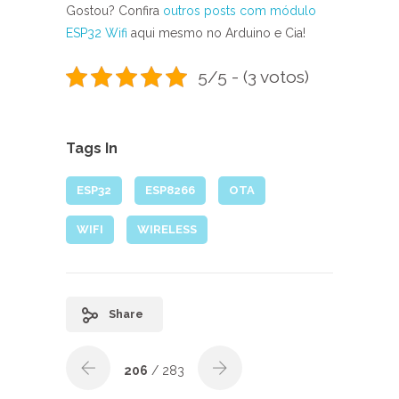
Gostou? Confira
outros posts com módulo
ESP32 Wifi
aqui mesmo no Arduino e Cia!
5/5 - (3 votos)
Tags In
ESP32
ESP8266
OTA
WIFI
WIRELESS
Share
206
/ 283