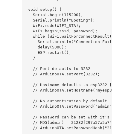
void setup() {

  Serial.begin(115200);

  Serial.println("Booting");

  WiFi.mode(WIFI_STA);

  WiFi.begin(ssid, password);

  while (WiFi.waitForConnectResult() != WL_CO
    Serial.println("Connection Failed! Reboot
    delay(5000);

    ESP.restart();

  }

  // Port defaults to 3232

  // ArduinoOTA.setPort(3232);

  // Hostname defaults to esp3232-[MAC]

  // ArduinoOTA.setHostname("myesp32");

  // No authentication by default

  // ArduinoOTA.setPassword("admin");

  // Password can be set with it's md5 value 
  // MD5(admin) = 21232f297a57a5a743894a0e4a8
  // ArduinoOTA.setPasswordHash("21232f297a5