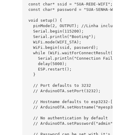
const char* ssid = "SUA-REDE-WIFI";

const char* password = "SUA-SENHA-WIFI-AQUI";
void setup() {

  pinMode(2, OUTPUT); //Linha incluida

  Serial.begin(115200);

  Serial.println("Booting");

  WiFi.mode(WIFI_STA);

  WiFi.begin(ssid, password);

  while (WiFi.waitForConnectResult() != WL_CO
    Serial.println("Connection Failed! Reboot
    delay(5000);

    ESP.restart();

  }

  // Port defaults to 3232

  // ArduinoOTA.setPort(3232);

  // Hostname defaults to esp3232-[MAC]

  // ArduinoOTA.setHostname("myesp32");

  // No authentication by default

  // ArduinoOTA.setPassword("admin");

  // Password can be set with it's md5 value 