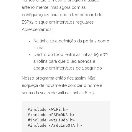
Temos então o mesmo programa usado
anteriormente, mas agora com as
configurações para que o led onboard do
ESP32 pisque em intervalos regulares.
Acrescentamos:
Na linha 10 a definição da porta 2 como
saída
Dentro do loop, entre as linhas 69 e 72,
a rotina para que o led acenda e
apague em intervalos de 1 segundo
Nosso programa então fica assim. Não
esqueça de novamente colocar o nome e
senha da sua rede wifi nas linhas 6 e 7:
#include <WiFi.h>

#include <ESPmDNS.h>

#include <WiFiUdp.h>

#include <ArduinoOTA.h>
