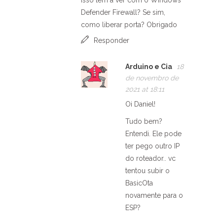
isso tem a ver com o Windows
Defender Firewall? Se sim,
como liberar porta? Obrigado
Responder
Arduino e Cia
18
de novembro de
2021 at 18:11
Oi Daniel!
Tudo bem?
Entendi. Ele pode
ter pego outro IP
do roteador.. vc
tentou subir o
BasicOta
novamente para o
ESP?