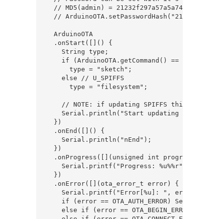
  // MD5(admin) = 21232f297a57a5a743894a0e4a8
  // ArduinoOTA.setPasswordHash("21232f297a5
  ArduinoOTA

  .onStart([]() {

    String type;

    if (ArduinoOTA.getCommand() == U_FLASH)

      type = "sketch";

    else // U_SPIFFS

      type = "filesystem";

    // NOTE: if updating SPIFFS this would b
    Serial.println("Start updating " + type);
  })

  .onEnd([]() {

    Serial.println("nEnd");

  })

  .onProgress([](unsigned int progress, unsi
    Serial.printf("Progress: %u%%r", (progre
  })

  .onError([](ota_error_t error) {

    Serial.printf("Error[%u]: ", error);

    if (error == OTA_AUTH_ERROR) Serial.prin
    else if (error == OTA_BEGIN_ERROR) Seria
    else if (error == OTA_CONNECT_ERROR) Ser