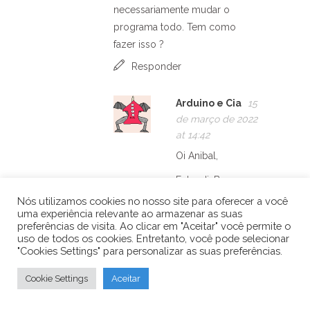
necessariamente mudar o
programa todo. Tem como
fazer isso ?
Responder
Arduino e Cia
15
de março de 2022
at 14:42
Oi Anibal,
Entendi. Bom,
existem algumas
Nós utilizamos cookies no nosso site para oferecer a você
uma experiência relevante ao armazenar as suas
maneiras de
preferências de visita. Ao clicar em "Aceitar" você permite o
resolver isso,
uso de todos os cookies. Entretanto, você pode selecionar
dependendo do
"Cookies Settings" para personalizar as suas preferências.
circuito usado.
Cookie Settings
Aceitar
Você pode por
exemplo usar os