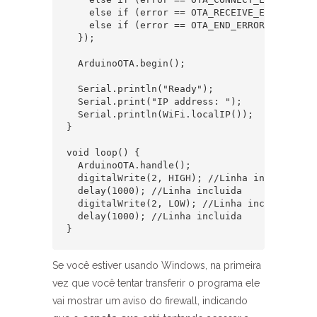
    else if (error == OTA_RECEIVE_ERROR) Ser
    else if (error == OTA_END_ERROR) Serial.
  });

  ArduinoOTA.begin();

  Serial.println("Ready");

  Serial.print("IP address: ");

  Serial.println(WiFi.localIP());

}

void loop() {

  ArduinoOTA.handle();

  digitalWrite(2, HIGH); //Linha incluida

  delay(1000); //Linha incluida

  digitalWrite(2, LOW); //Linha incluida

  delay(1000); //Linha incluida

}
Se você estiver usando Windows, na primeira
vez que você tentar transferir o programa ele
vai mostrar um aviso do firewall, indicando