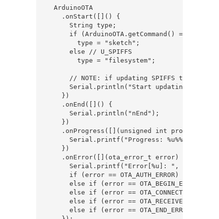
  ArduinoOTA

    .onStart([]() {

      String type;

      if (ArduinoOTA.getCommand() == U_FLASH)
        type = "sketch";

      else // U_SPIFFS

        type = "filesystem";

      // NOTE: if updating SPIFFS this would
      Serial.println("Start updating " + type
    })

    .onEnd([]() {

      Serial.println("nEnd");

    })

    .onProgress([](unsigned int progress, un
      Serial.printf("Progress: %u%%r", (prog
    })

    .onError([](ota_error_t error) {

      Serial.printf("Error[%u]: ", error);

      if (error == OTA_AUTH_ERROR) Serial.pr
      else if (error == OTA_BEGIN_ERROR) Ser
      else if (error == OTA_CONNECT_ERROR) S
      else if (error == OTA_RECEIVE_ERROR) S
      else if (error == OTA_END_ERROR) Seria
    });
