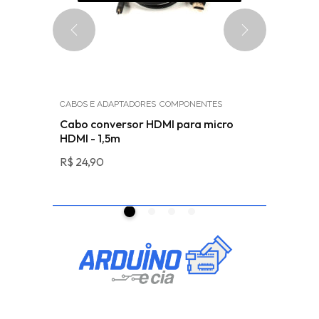
CABOS E ADAPTADORES
COMPONENTES
SENSORES
Cabo conversor HDMI para micro
Sensor 
HDMI - 1,5m
cardíaco
R$
24,90
R$
32,90