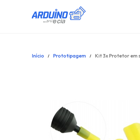
Início
Prototipagem
Kit 3x Protetor em 
/
/