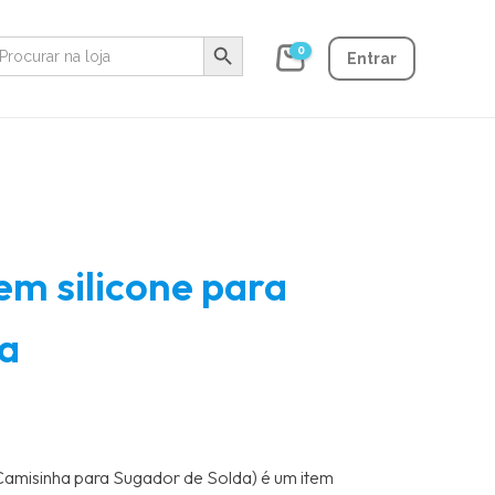
Search Button
earch
0
r:
Entrar
em silicone para
da
Camisinha para Sugador de Solda) é um item