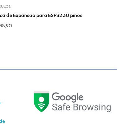
DULOS
MÓDULOS
MOT
ca de Expansão para ESP32 30 pinos
Driver Moto
38,90
R$
64,49
s
ade