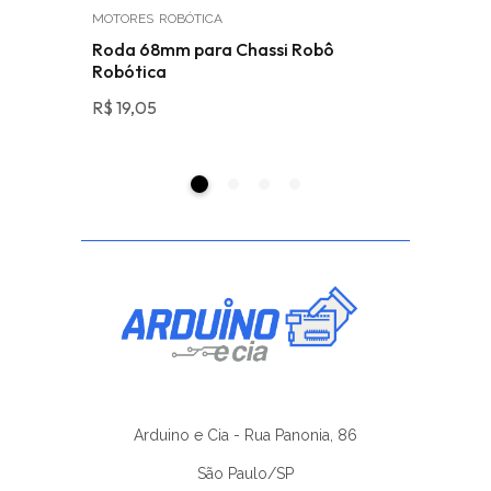
MOTORES
ROBÓTICA
MÓDULOS
3D
Roda 68mm para Chassi Robô
Módulo D
Robótica
Max721
R$
19,05
R$
49,90
Arduino e Cia - Rua Panonia, 86
São Paulo/SP