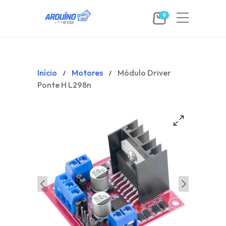
0
Início
Motores
Módulo Driver
/
/
Ponte H L298n