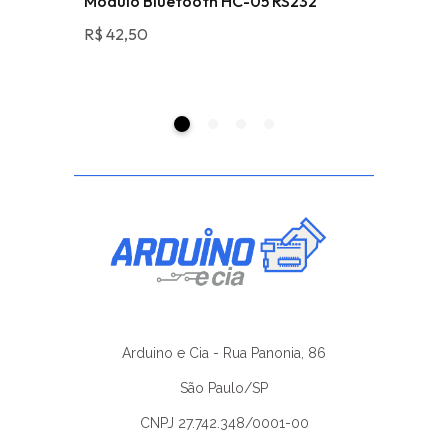
l TTL
Módulo Bluetooth HC-05 RS232
Sensor 
R$
42,50
R$
4,50
Arduino e Cia - Rua Panonia, 86
São Paulo/SP
CNPJ 27.742.348/0001-00