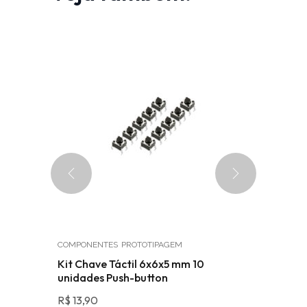
COMPONENTES
PROTOTIPAGEM
SENSORES
8p-pu
Kit Chave Táctil 6x6x5 mm 10
Sensor d
r
unidades Push-button
R$
14,60
R$
13,90