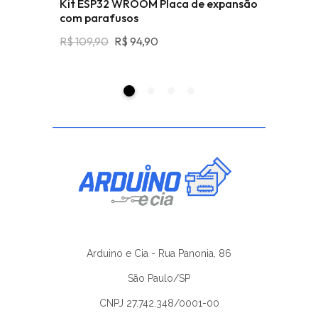
MA +
Kit ESP32 WROOM Placa de expansão
Módulo 
com parafusos
pinos US
O
O
R$
109,90
R$
94,90
R$
69,48
Preço
Preço
Original
Atual
Era:
É:
R$ 109,90.
R$ 94,90.
Arduino e Cia - Rua Panonia, 86
São Paulo/SP
CNPJ 27.742.348/0001-00