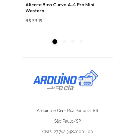
Alicate Bico Curvo A-4 Pro Mini
Sensor 
Western
R$
29,80
R$
33,19
Arduino e Cia - Rua Panonia, 86
São Paulo/SP
CNPJ 27.742.348/0001-00