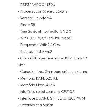
- ESP32 WROOM 32U
- Processador: Xtensa 32-Bits
- Versão: Devkitc V4
- Pinos: 38
- Tensão de alimentação: 5 VDC
- Wifi 802.11 b/g/n (até 150 Mbps)
- Frequencia Wifi: 2.4 GHz
- Bluetooth BLE v4.2
- Clock CPU: ajustável entre 80 MHz e 240
MHz
- Conector Ipex 2mm para antena externa
- Memória RAM: 520 KB
- Memória Flash: 4 MB
- Interface serial com chip CP2102
- Interfaces: UART, SPI, SDIO, I2C, PWM
- Entradas analógicas