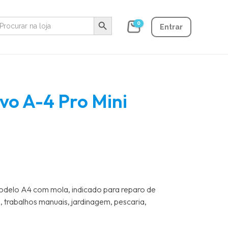
Search Button
earch
0
r:
Entrar
rvo A-4 Pro Mini
modelo A4 com mola, indicado para reparo de
 trabalhos manuais, jardinagem, pescaria,