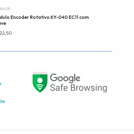
DULOS
COMPONENTES
dulo Encoder Rotativo KY-040 EC11 com
Kit Transis
ave
R$
14,49
22,50
s
ade