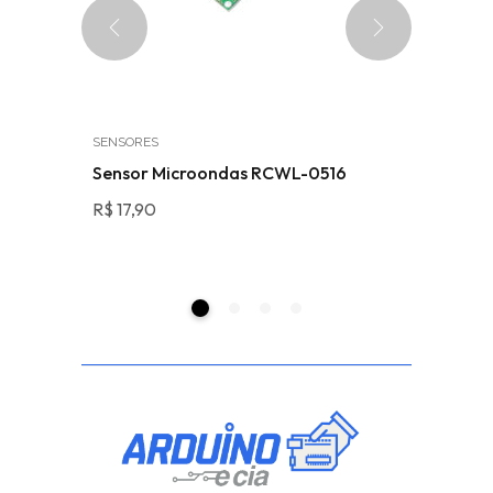
SENSORES
WIRELESS
rduino
Sensor Microondas RCWL-0516
ESP32 W
antena S
R$
17,90
R$
72,0