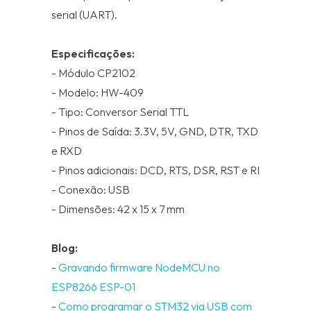
serial (UART).
Especificações:
- Módulo CP2102
- Modelo: HW-409
- Tipo: Conversor Serial TTL
- Pinos de Saída: 3.3V, 5V, GND, DTR, TXD
e RXD
- Pinos adicionais: DCD, RTS, DSR, RST e RI
- Conexão: USB
- Dimensões: 42 x 15 x 7 mm
Blog:
-
Gravando firmware NodeMCU no
ESP8266 ESP-01
-
Como programar o STM32 via USB com