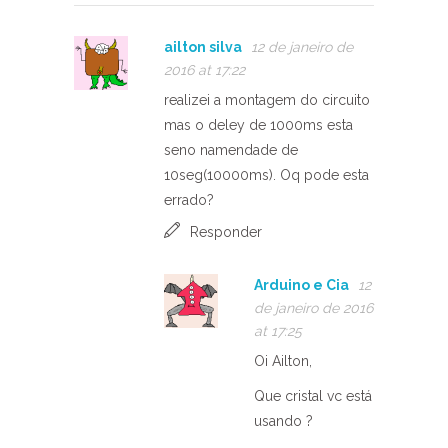
ailton silva
12 de janeiro de
2016 at 17:22
realizei a montagem do circuito
mas o deley de 1000ms esta
seno namendade de
10seg(10000ms). Oq pode esta
errado?
Responder
Arduino e Cia
12
de janeiro de 2016
at 17:25
Oi Ailton,
Que cristal vc está
usando ?