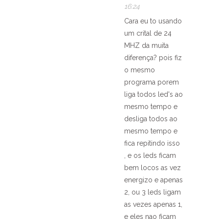
16:24
Cara eu to usando
um crital de 24
MHZ da muita
diferença? pois fiz
o mesmo
programa porem
liga todos led's ao
mesmo tempo e
desliga todos ao
mesmo tempo e
fica repitindo isso
, e os leds ficam
bem locos as vez
energizo e apenas
2, ou 3 leds ligam
as vezes apenas 1,
e eles nao ficam