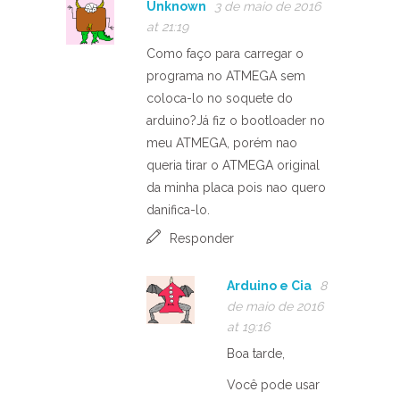
Unknown
3 de maio de 2016
at 21:19
Como faço para carregar o
programa no ATMEGA sem
coloca-lo no soquete do
arduino?Já fiz o bootloader no
meu ATMEGA, porém nao
queria tirar o ATMEGA original
da minha placa pois nao quero
danifica-lo.
Responder
Arduino e Cia
8
de maio de 2016
at 19:16
Boa tarde,
Você pode usar