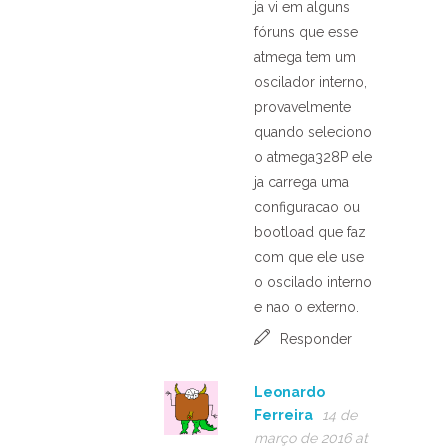
ja vi em alguns
fóruns que esse
atmega tem um
oscilador interno,
provavelmente
quando seleciono
o atmega328P ele
ja carrega uma
configuracao ou
bootload que faz
com que ele use
o oscilado interno
e nao o externo.
Responder
Leonardo
Ferreira
14 de
março de 2016 at