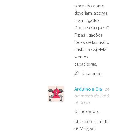
piscando como
deveriam, apenas
ficam ligados.
O que será que é?
Fiz as ligações
todas certas uso o
cristal de 24MHZ
sem os
capacitores.
Responder
Arduino e Cia
29
de março de 2016
at 00:10
Oi Leonardo,
Utilize o cristal de
16 Mhz, se