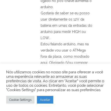
ligado no pós-chave alimenta o
arduíno.
Gostaria de saber se eu posso
usar diretamente os 12V da
bateria em umas da entradas do
arduíno para medir HIGH ou
LOW..
Estou falando arduíno, mas na
verdade vou usar o ATMega
fora da placa, como mostrado
aqui. Obrigado (Vou comprar
tudo aqui no site :D).
Nós utilizamos cookies no nosso site para oferecer a você
uma experiência relevante ao armazenar as suas
Responder
preferências de visita. Ao clicar em "Aceitar" você permite o
uso de todos os cookies. Entretanto, você pode selecionar
"Cookies Settings" para personalizar as suas preferências.
Carlos
Comerlato
3 de
Cookie Settings
Aceitar
dezembro de
2016 at 19:03