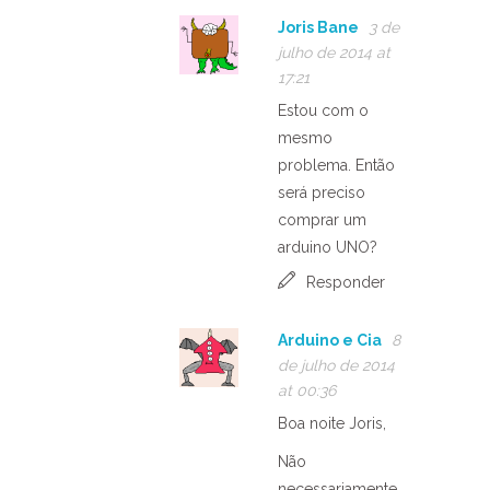
Joris Bane
3 de
julho de 2014 at
17:21
Estou com o
mesmo
problema. Então
será preciso
comprar um
arduino UNO?
Responder
Arduino e Cia
8
de julho de 2014
at 00:36
Boa noite Joris,
Não
necessariamente.