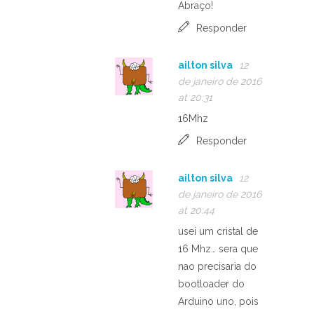
Abraço!
Responder
ailton silva
12
de janeiro de 2016
at 20:31
16Mhz
Responder
ailton silva
12
de janeiro de 2016
at 20:44
usei um cristal de
16 Mhz… sera que
nao precisaria do
bootloader do
Arduino uno, pois