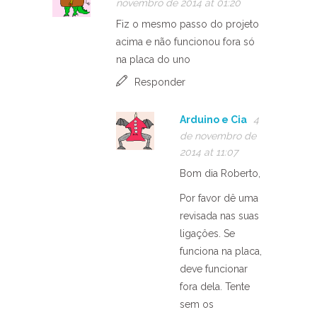
novembro de 2014 at 01:20
Fiz o mesmo passo do projeto
acima e não funcionou fora só
na placa do uno
Responder
Arduino e Cia
4
de novembro de
2014 at 11:07
Bom dia Roberto,
Por favor dê uma
revisada nas suas
ligaçôes. Se
funciona na placa,
deve funcionar
fora dela. Tente
sem os