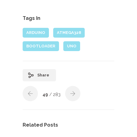
Tags In
ARDUINO
ATMEGA328
BOOTLOADER
UNO
Share
49
/ 283
Related Posts