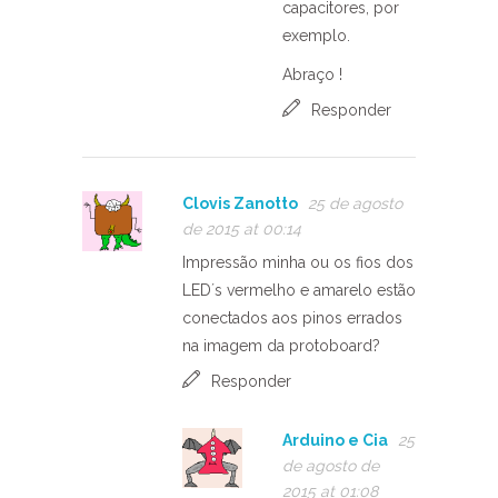
capacitores, por
exemplo.
Abraço !
Responder
Clovis Zanotto
25 de agosto
de 2015 at 00:14
Impressão minha ou os fios dos
LED´s vermelho e amarelo estão
conectados aos pinos errados
na imagem da protoboard?
Responder
Arduino e Cia
25
de agosto de
2015 at 01:08