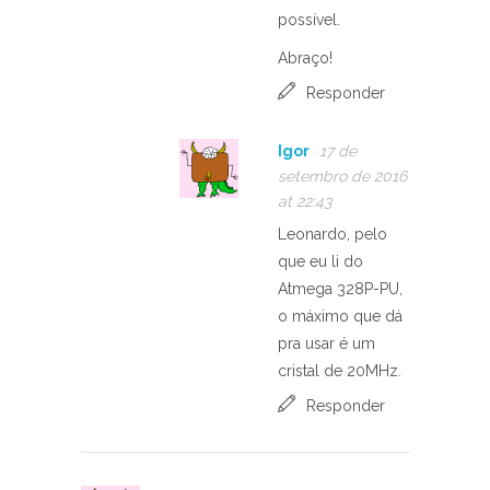
possível.
Abraço!
Responder
Igor
17 de
setembro de 2016
at 22:43
Leonardo, pelo
que eu li do
Atmega 328P-PU,
o máximo que dá
pra usar é um
cristal de 20MHz.
Responder