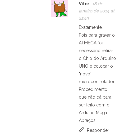
Vitor
18 de
janeiro de 2014 at
21:49
Exatamente.
Pois para gravar o
ATMEGA foi
necessário retirar
o Chip do Arduíno
UNO e colocar o
"novo"
microcontrolador.
Procedimento
que não dá para
ser feito com o
Arduíno Mega.
Abraços.
Responder