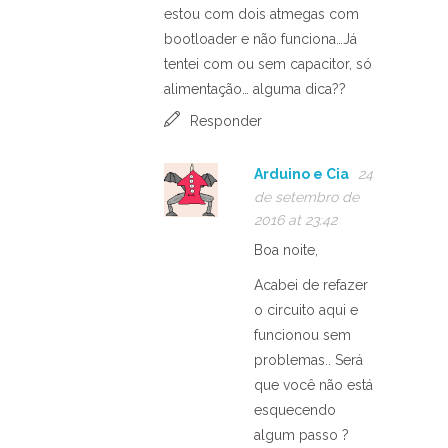
estou com dois atmegas com
bootloader e não funciona…Já
tentei com ou sem capacitor, só
alimentação… alguma dica??
Responder
Arduino e Cia
24
de setembro de
2016 at 23:42
Boa noite,
Acabei de refazer
o circuito aqui e
funcionou sem
problemas.. Será
que você não está
esquecendo
algum passo ?