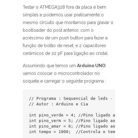
Testar o ATMEGA328 fora da placa é bem
simples e podemos usar praticamente o
mesmo circuito que montamos para gravar o
bootloader do post anterior, com o
acréscimo de um push button para fazer a
função de botão de reset, e 2 capacitores
cerâmicos de 22 pF para ligação ao cristal.
Assumindo que temos um
Arduino UNO
,
vamos colocar o microcontrolador no
soquete e carregar o seguinte programa :
// Programa : Sequencial de leds - Teste ATME
// Autor : Arduino e Cia  

int pino_verde = 4; //Pino ligado ao led verd
int pino_verm = 5; //Pino ligado ao led verme
int pino_amar = 6; //Pino ligado ao led amare
int tempo = 1000;  //Controla o tempo de ati