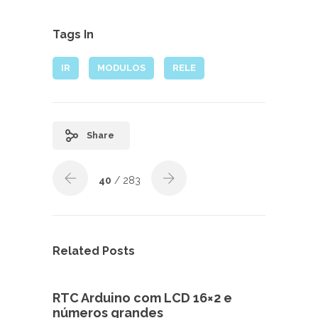
Tags In
IR
MODULOS
RELE
Share
40
/ 283
Related Posts
RTC Arduino com LCD 16×2 e
números grandes