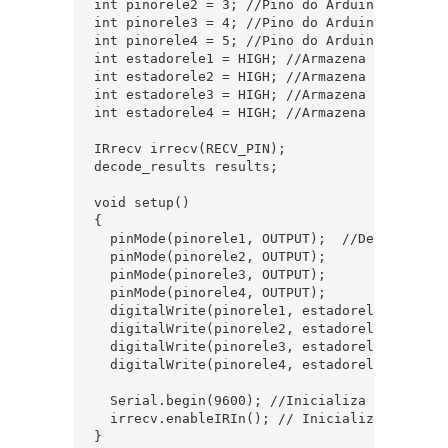
int pinorele2 = 3; //Pino do Arduino ligado 
int pinorele3 = 4; //Pino do Arduino ligado 
int pinorele4 = 5; //Pino do Arduino ligado 
int estadorele1 = HIGH; //Armazena o estado d
int estadorele2 = HIGH; //Armazena o estado d
int estadorele3 = HIGH; //Armazena o estado d
int estadorele4 = HIGH; //Armazena o estado d
IRrecv irrecv(RECV_PIN);  

decode_results results;  

void setup()  

{  

  pinMode(pinorele1, OUTPUT);  //Define os p
  pinMode(pinorele2, OUTPUT);    

  pinMode(pinorele3, OUTPUT);  

  pinMode(pinorele4, OUTPUT);  

  digitalWrite(pinorele1, estadorele1); //Co
  digitalWrite(pinorele2, estadorele2); //es
  digitalWrite(pinorele3, estadorele3);  

  digitalWrite(pinorele4, estadorele4);  

  Serial.begin(9600); //Inicializa a serial  
  irrecv.enableIRIn(); // Inicializa o recept
}  
