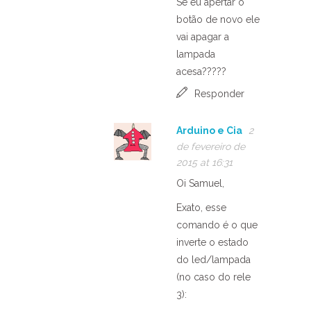
Se eu apertar o
botão de novo ele
vai apagar a
lampada
acesa?????
Responder
Arduino e Cia
2
de fevereiro de
2015 at 16:31
Oi Samuel,
Exato, esse
comando é o que
inverte o estado
do led/lampada
(no caso do rele
3):