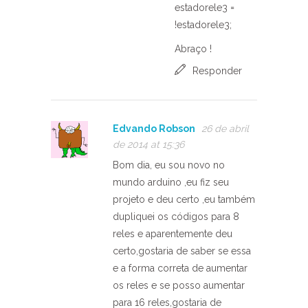
estadorele3 =
!estadorele3;
Abraço !
Responder
Edvando Robson
26 de abril
de 2014 at 15:36
Bom dia, eu sou novo no
mundo arduino ,eu fiz seu
projeto e deu certo ,eu também
dupliquei os códigos para 8
reles e aparentemente deu
certo,gostaria de saber se essa
e a forma correta de aumentar
os reles e se posso aumentar
para 16 reles,gostaria de