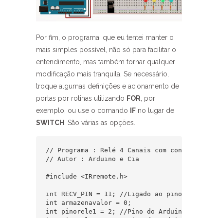
Por fim, o programa, que eu tentei manter o
mais simples possível, não só para facilitar o
entendimento, mas também tornar qualquer
modificação mais tranquila. Se necessário,
troque algumas definições e acionamento de
portas por rotinas utilizando
FOR
, por
exemplo, ou use o comando
IF
no lugar de
SWITCH
. São várias as opções.
// Programa : Relé 4 Canais com controle IR  
// Autor : Arduino e Cia  

#include <IRremote.h>  

int RECV_PIN = 11; //Ligado ao pino do recep
int armazenavalor = 0;  

int pinorele1 = 2; //Pino do Arduino ligado 