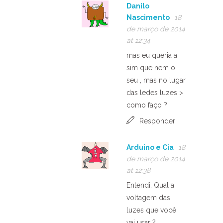
Danilo
Nascimento
18
de março de 2014
at 12:34
mas eu queria a
sim que nem o
seu , mas no lugar
das ledes luzes >
como faço ?
Responder
Arduino e Cia
18
de março de 2014
at 12:38
Entendi. Qual a
voltagem das
luzes que você
vai usar ?