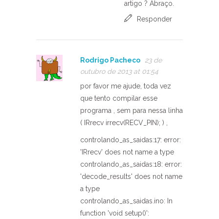
artigo ? Abraço.
Responder
Rodrigo Pacheco
23 de
outubro de 2013 at 01:54
por favor me ajude, toda vez
que tento compilar esse
programa , sem para nessa linha
( IRrecv irrecv(RECV_PIN); ) ,
controlando_as_saidas:17: error:
'IRrecv' does not name a type
controlando_as_saidas:18: error:
'decode_results' does not name
a type
controlando_as_saidas.ino: In
function 'void setup()':