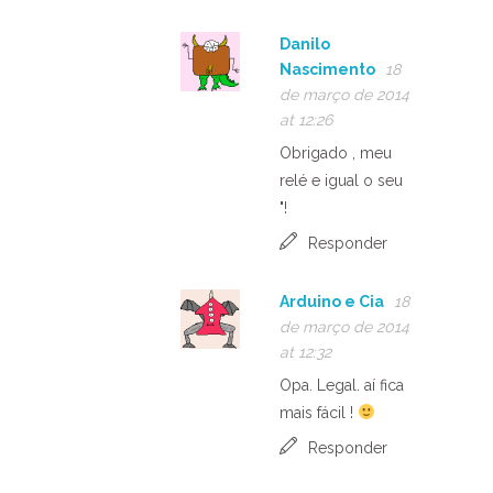
Danilo
Nascimento
18
de março de 2014
at 12:26
Obrigado , meu
relé e igual o seu
"!
Responder
Arduino e Cia
18
de março de 2014
at 12:32
Opa. Legal. aí fica
mais fácil !
Responder