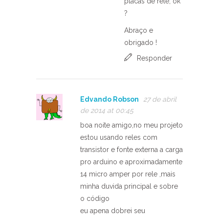
placas de relé, ok
?
Abraço e
obrigado !
Responder
Edvando Robson
27 de abril
de 2014 at 00:45
boa noite amigo,no meu projeto
estou usando reles com
transistor e fonte externa a carga
pro arduino e aproximadamente
14 micro amper por rele ,mais
minha duvida principal e sobre
o código
eu apena dobrei seu