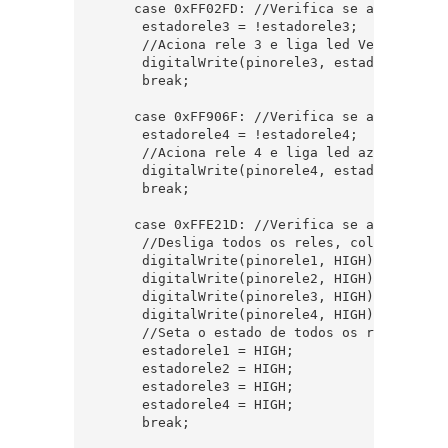
     case 0xFF02FD: //Verifica se a tecla ve
      estadorele3 = !estadorele3;  

      //Aciona rele 3 e liga led Verde  

      digitalWrite(pinorele3, estadorele3); 

      break;  

     case 0xFF906F: //Verifica se a tecla az
      estadorele4 = !estadorele4;  

      //Aciona rele 4 e liga led azul  

      digitalWrite(pinorele4, estadorele4); 

      break;  

     case 0xFFE21D: //Verifica se a tecla OF
      //Desliga todos os reles, colocando as
      digitalWrite(pinorele1, HIGH);   

      digitalWrite(pinorele2, HIGH);  

      digitalWrite(pinorele3, HIGH);  

      digitalWrite(pinorele4, HIGH);  

      //Seta o estado de todos os reles para
      estadorele1 = HIGH;  

      estadorele2 = HIGH;  

      estadorele3 = HIGH;  

      estadorele4 = HIGH;  

      break;  
