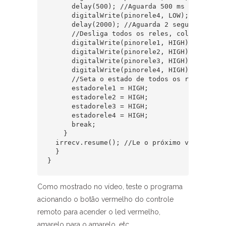
      delay(500); //Aguarda 500 ms   

      digitalWrite(pinorele4, LOW); //Aciona 
      delay(2000); //Aguarda 2 segundos  

      //Desliga todos os reles, colocando as
      digitalWrite(pinorele1, HIGH);  

      digitalWrite(pinorele2, HIGH);  

      digitalWrite(pinorele3, HIGH);  

      digitalWrite(pinorele4, HIGH);  

      //Seta o estado de todos os reles para
      estadorele1 = HIGH;  

      estadorele2 = HIGH;  

      estadorele3 = HIGH;  

      estadorele4 = HIGH;  

      break;  

    }  

  irrecv.resume(); //Le o próximo valor  

  }  

} 
Como mostrado no vídeo, teste o programa
acionando o botão vermelho do controle
remoto para acender o led vermelho,
amarelo para o amarelo, etc.