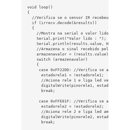
void loop()  

{  

  //Verifica se o sensor IR recebeu algum sin
  if (irrecv.decode(&results))   

  {  

    //Mostra na serial o valor lido pelo sens
    Serial.print("Valor lido : "); 

    Serial.println(results.value, HEX);

    //Armazena o sinal recebido pelo sensor I
    armazenavalor = (results.value);   

    switch (armazenavalor)  

    {  

     case 0xFF22DD: //Verifica se a tecla ve
      estadorele1 = !estadorele1;  

      //Aciona rele 1 e liga led vermelho

      digitalWrite(pinorele1, estadorele1);  
      break;  

     case 0xFFE01F: //Verifica se a tecla am
      estadorele2 = !estadorele2;  

      //Aciona rele 2 e liga led amarelo  

      digitalWrite(pinorele2, estadorele2); 

      break;  
