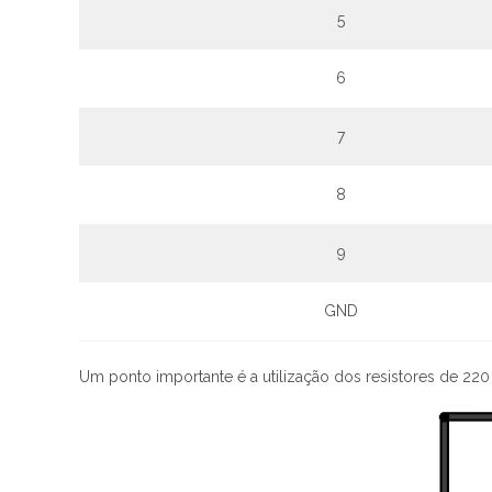
5
6
7
8
9
GND
Um ponto importante é a utilização dos resistores de 22