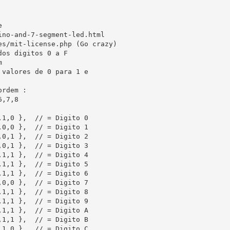


no-and-7-segment-led.html

s/mit-license.php (Go crazy)

os digitos 0 a F



valores de 0 para 1 e 

rdem :

,7,8

1,0 },  // = Digito 0

0,0 },  // = Digito 1

0,1 },  // = Digito 2

0,1 },  // = Digito 3

1,1 },  // = Digito 4

1,1 },  // = Digito 5

1,1 },  // = Digito 6

0,0 },  // = Digito 7

1,1 },  // = Digito 8

1,1 },  // = Digito 9

1,1 },  // = Digito A

1,1 },  // = Digito B

1,0 },  // = Digito C
