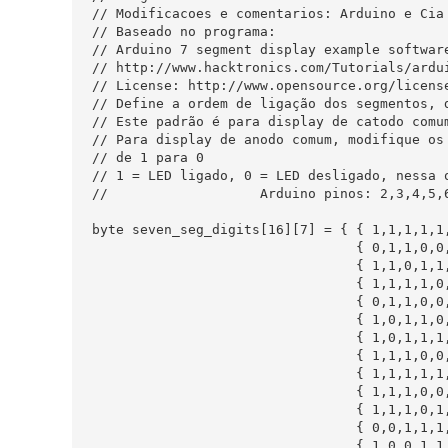
// Modificacoes e comentarios: Arduino e Cia

// Baseado no programa:

// Arduino 7 segment display example software
// http://www.hacktronics.com/Tutorials/ardui
// License: http://www.opensource.org/license
// Define a ordem de ligação dos segmentos, d
// Este padrão é para display de catodo comum
// Para display de anodo comum, modifique os 
// de 1 para 0

// 1 = LED ligado, 0 = LED desligado, nessa o
//                   Arduino pinos: 2,3,4,5,6
byte seven_seg_digits[16][7] = { { 1,1,1,1,1,
                                 { 0,1,1,0,0,
                                 { 1,1,0,1,1,
                                 { 1,1,1,1,0,
                                 { 0,1,1,0,0,
                                 { 1,0,1,1,0,
                                 { 1,0,1,1,1,
                                 { 1,1,1,0,0,
                                 { 1,1,1,1,1,
                                 { 1,1,1,0,0,
                                 { 1,1,1,0,1,
                                 { 0,0,1,1,1,
                                 { 1,0,0,1,1,