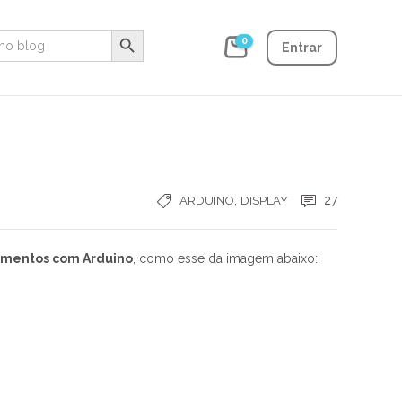
Search Button
0
Entrar
,
27
ARDUINO
DISPLAY
egmentos com Arduino
, como esse da imagem abaixo: