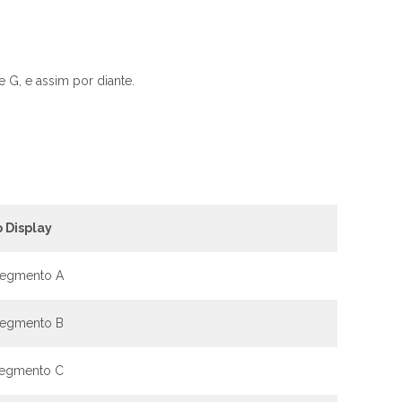
 G, e assim por diante.
o Display
Segmento A
Segmento B
Segmento C