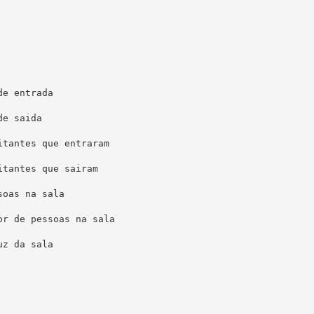
e entrada

e saida

tantes que entraram

tantes que sairam

oas na sala

r de pessoas na sala

z da sala
