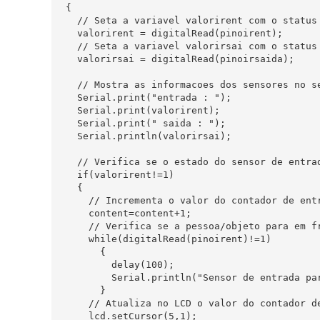
{

  // Seta a variavel valorirent com o status 
  valorirent = digitalRead(pinoirent);    

  // Seta a variavel valorirsai com o status 
  valorirsai = digitalRead(pinoirsaida);  

  // Mostra as informacoes dos sensores no se
  Serial.print("entrada : ");

  Serial.print(valorirent);

  Serial.print(" saida : ");

  Serial.println(valorirsai);

  // Verifica se o estado do sensor de entrad
  if(valorirent!=1) 

  {

    // Incrementa o valor do contador de entr
    content=content+1; 

    // Verifica se a pessoa/objeto para em fr
    while(digitalRead(pinoirent)!=1) 

      { 

        delay(100);  

        Serial.println("Sensor de entrada par
      }

    // Atualiza no LCD o valor do contador de
    lcd.setCursor(5,1); 
