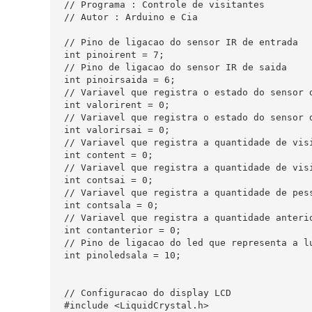
// Programa : Controle de visitantes

// Autor : Arduino e Cia

// Pino de ligacao do sensor IR de entrada

int pinoirent = 7;    

// Pino de ligacao do sensor IR de saida

int pinoirsaida = 6;  

// Variavel que registra o estado do sensor d
int valorirent = 0;   

// Variavel que registra o estado do sensor d
int valorirsai = 0;   

// Variavel que registra a quantidade de visi
int content = 0;      

// Variavel que registra a quantidade de visi
int contsai = 0;      

// Variavel que registra a quantidade de pess
int contsala = 0;     

// Variavel que registra a quantidade anterio
int contanterior = 0; 

// Pino de ligacao do led que representa a lu
int pinoledsala = 10; 

// Configuracao do display LCD

#include <LiquidCrystal.h> 
