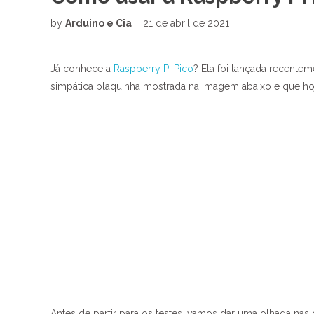
by
Arduino e Cia
21 de abril de 2021
Já conhece a
Raspberry Pi Pico
? Ela foi lançada recente
simpática plaquinha mostrada na imagem abaixo e que 
Antes de partir para os testes, vamos dar uma olhada nas c