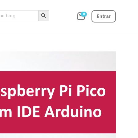
Search Button
0
Entrar