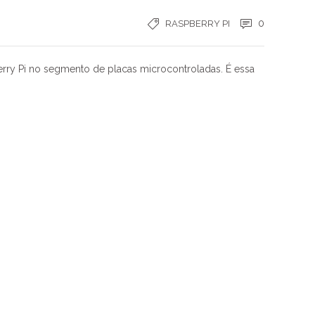
0
RASPBERRY PI
erry Pi no segmento de placas microcontroladas. É essa