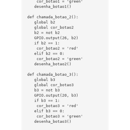
    cor_botao1 = 'green'

   desenha_botao1()

def chamada_botao_2():

   global b2

   global cor_botao2

   b2 = not b2

   GPIO.output(26, b2)

   if b2 == 1:

    cor_botao2 = 'red'

   elif b2 == 0:

    cor_botao2 = 'green'

   desenha_botao2()

def chamada_botao_3():

   global b3

   global cor_botao3

   b3 = not b3

   GPIO.output(20, b3)

   if b3 == 1:

    cor_botao3 = 'red'

   elif b3 == 0:

    cor_botao3 = 'green'

   desenha_botao3()
