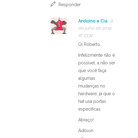
Responder
Arduino e Cia
6
de julho de 2019
at 13:32
Oi Roberto,
Infelizmente não é
possível, a não ser
que você faça
algumas
mudanças no
hardware, já que o
hat usa portas
específicas.
Abraço!
Adilson