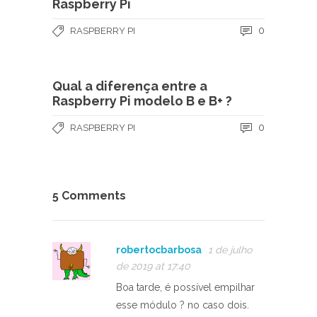
Raspberry Pi
0
RASPBERRY PI
Qual a diferença entre a
Raspberry Pi modelo B e B+ ?
0
RASPBERRY PI
5 Comments
robertocbarbosa
1 de julho
de 2019 at 17:40
Boa tarde, é possível empilhar
esse módulo ? no caso dois.