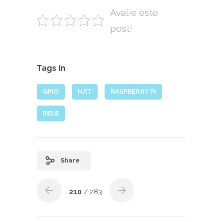
Avalie este
post!
Tags In
GPIO
HAT
RASPBERRY PI
RELE
Share
210
/ 283