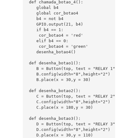
def chamada_botao_4():

   global b4

   global cor_botao4

   b4 = not b4

   GPIO.output(21, b4)

   if b4 == 1:

    cor_botao4 = 'red'

   elif b4 == 0:

    cor_botao4 = 'green'

   desenha_botao4()

def desenha_botao1():

   B = Button(top, text = "RELAY 1", command
   B.config(width="8",height="2")

   B.place(x = 30,y = 30)

def desenha_botao2():

   C = Button(top, text = "RELAY 2", command
   C.config(width="8",height="2")

   C.place(x = 180,y = 30)

def desenha_botao3():

   D = Button(top, text = "RELAY 3", command
   D.config(width="8",height="2")

   D.place(x = 30,y = 110)
