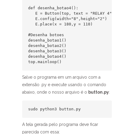
def desenha_botao4():

   E = Button(top, text = "RELAY 4", command
   E.config(width="8",height="2")

   E.place(x = 180,y = 110)

#Desenha botoes

desenha_botao1()

desenha_botao2()

desenha_botao3()

desenha_botao4()

top.mainloop()
Salve o programa em um arquivo com a
extensão .py e execute usando o comando
abaixo, onde o nosso arquivo é o
button.py
:
sudo python3 button.py
A tela gerada pelo programa deve ficar
parecida com essa: