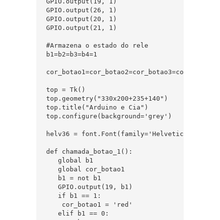
GPIO.output(19, 1)

GPIO.output(26, 1)

GPIO.output(20, 1)

GPIO.output(21, 1)

#Armazena o estado do rele

b1=b2=b3=b4=1

cor_botao1=cor_botao2=cor_botao3=cor_botao4 =
top = Tk()

top.geometry("330x200+235+140")

top.title("Arduino e Cia")

top.configure(background='grey')

helv36 = font.Font(family='Helvetica', size=
def chamada_botao_1():

   global b1

   global cor_botao1

   b1 = not b1

   GPIO.output(19, b1)

   if b1 == 1:

    cor_botao1 = 'red'

   elif b1 == 0:
