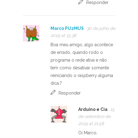
Responder
Marco PU2MUS
30 de julho de
2019 at 15:38
Boa meu amigo, algo acontece
de errado, quando rodo o
programa o rede ativa e não
tem como desativar somente
reiniciando o raspberry alguma
dica.?
Responder
Arduino e Cia
15
de setembro de
2019 at 21:58
Oi Marco,