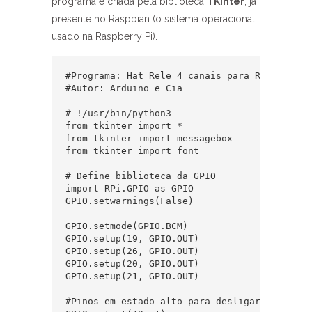
programa é criada pela biblioteca
TKinter
, já
presente no Raspbian (o sistema operacional
usado na Raspberry Pi).
#Programa: Hat Rele 4 canais para Raspberry P
#Autor: Arduino e Cia

# !/usr/bin/python3

from tkinter import *

from tkinter import messagebox

from tkinter import font

# Define biblioteca da GPIO

import RPi.GPIO as GPIO

GPIO.setwarnings(False)

GPIO.setmode(GPIO.BCM)

GPIO.setup(19, GPIO.OUT)

GPIO.setup(26, GPIO.OUT)

GPIO.setup(20, GPIO.OUT)

GPIO.setup(21, GPIO.OUT)

#Pinos em estado alto para desligar os reles
