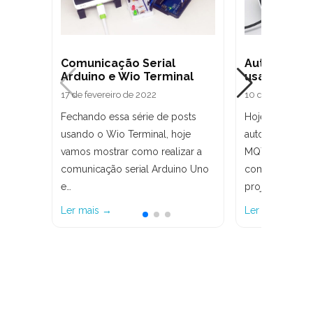
Comunicação Serial
Automação 
Arduino e Wio Terminal
usando MQ
17 de fevereiro de 2022
10 de fevereiro 
Fechando essa série de posts
Hoje vamos cri
usando o Wio Terminal, hoje
automação res
vamos mostrar como realizar a
MQTT, um pro
comunicação serial Arduino Uno
comunicação m
e…
projetos de IoT
Ler mais →
Ler mais →