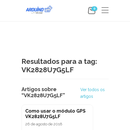
0
Resultados para a tag:
VK2828U7G5LF
Artigos sobre
Ver todos os
“VK2828U7G5LF”
artigos
Como usar o módulo GPS
VK2828U7G5LF
26 de agosto de 2018