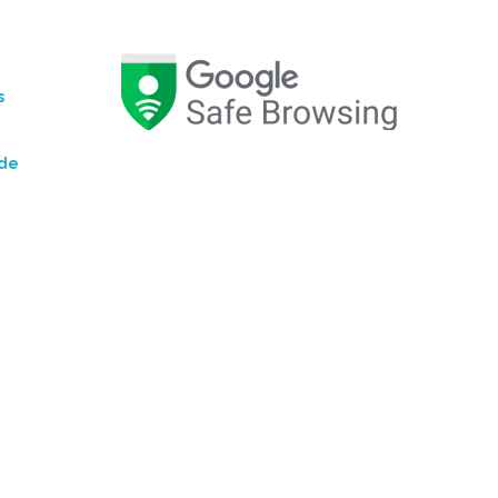
s
ade