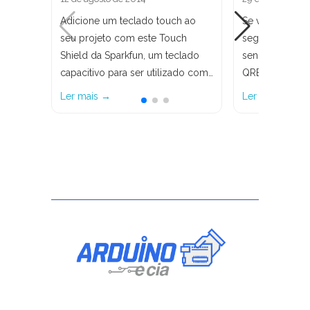
Adicione um teclado touch ao
Se você preci
seu projeto com este Touch
seguidor de li
Shield da Sparkfun, um teclado
sensor de linh
capacitivo para ser utilizado com…
QRE1113 da Sp
Ler mais →
Ler mais →