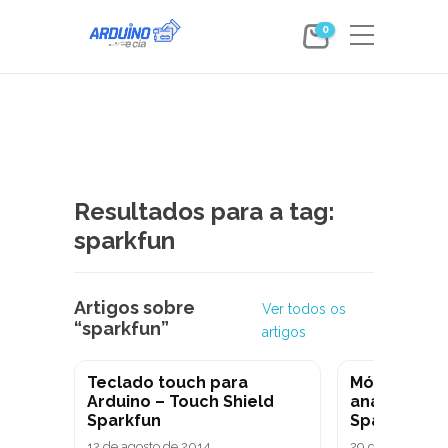
0
Resultados para a tag:
sparkfun
Artigos sobre
Ver todos os
“sparkfun”
artigos
Teclado touch para
Módulo sens
Arduino – Touch Shield
analógico 
Sparkfun
Sparkfun
12 de agosto de 2014
29 de julho de 