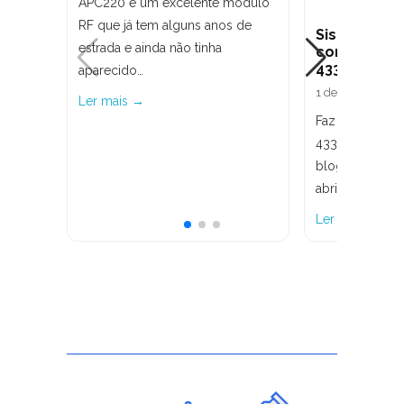
APC220 é um excelente módulo
RF que já tem alguns anos de
Sistema C
estrada e ainda não tinha
com Arduin
433MHz
aparecido…
1 de junho de 2
Ler mais →
Faz tempo qu
433MHz não ap
blog. Mais pr
abril de 2015,
Ler mais →