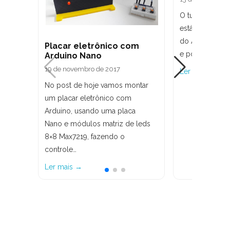
O tutorial de h
está tentando i
do Arduino Na
Placar eletrônico com
e por…
Arduino Nano
19 de novembro de 2017
Ler mais →
No post de hoje vamos montar
um placar eletrônico com
Arduino, usando uma placa
Nano e módulos matriz de leds
8×8 Max7219, fazendo o
controle…
Ler mais →