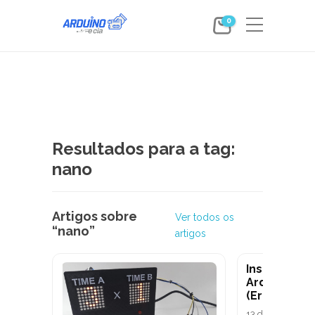
0
Resultados para a tag:
nano
Artigos sobre
Ver todos os
“nano”
artigos
Instalando 
Arduino Na
(Erro FT232
13 de agosto de