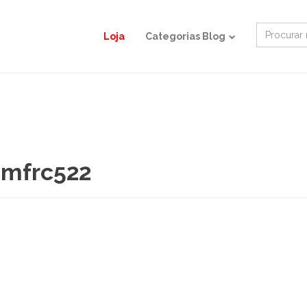
Search
Loja
Categorias Blog
for:
 mfrc522