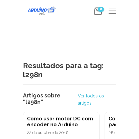
0
Resultados para a tag:
l298n
Artigos sobre
Ver todos os
“l298n”
artigos
Como usar motor DC com
Controle d
encoder no Arduino
passo com 
22 de outubro de 2016
28 de agosto de