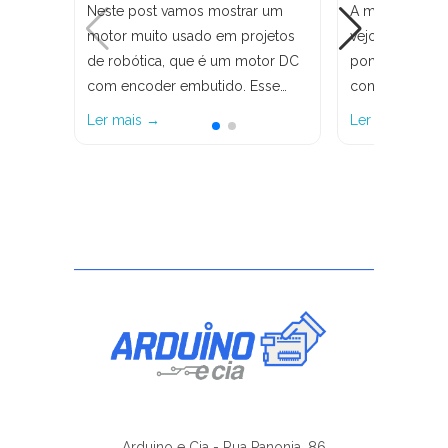
Neste post vamos mostrar um
A maioria dos 
motor muito usado em projetos
vejo utilizando
de robótica, que é um motor DC
ponte H L298N
com encoder embutido. Esse…
controle de mo
Ler mais →
Ler mais →
Arduino e Cia - Rua Panonia, 86