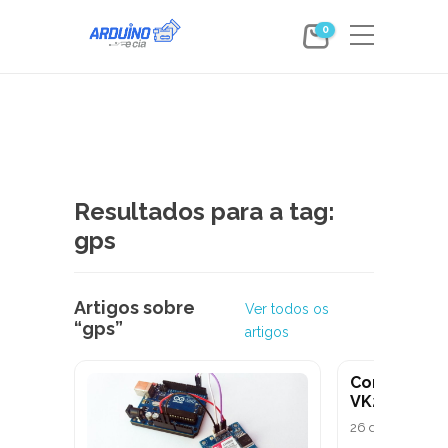
0
Resultados para a tag:
gps
Artigos sobre
Ver todos os
“gps”
artigos
Como usar 
VK2828U7G
26 de agosto de