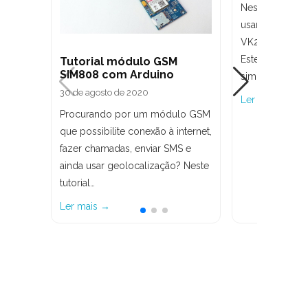
Neste post va
usar o eficien
VK2828U7G5LF
Este módulo G
Tutorial módulo GSM
SIM808 com Arduino
simples de usa
30 de agosto de 2020
Ler mais →
Procurando por um módulo GSM
que possibilite conexão à internet,
fazer chamadas, enviar SMS e
ainda usar geolocalização? Neste
tutorial…
Ler mais →