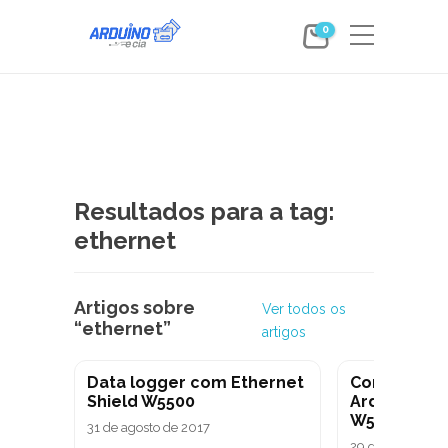
0
Resultados para a tag:
ethernet
Artigos sobre
Ver todos os
“ethernet”
artigos
Data logger com Ethernet
Comunicaç
Shield W5500
Arduino Eth
W5100
31 de agosto de 2017
29 de junho de 