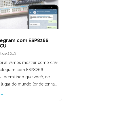
legram com ESP8266
CU
il de 2019
torial vamos mostrar como criar
Telegram com ESP8266
 permitindo que você, de
 lugar do mundo (onde tenha…
 →