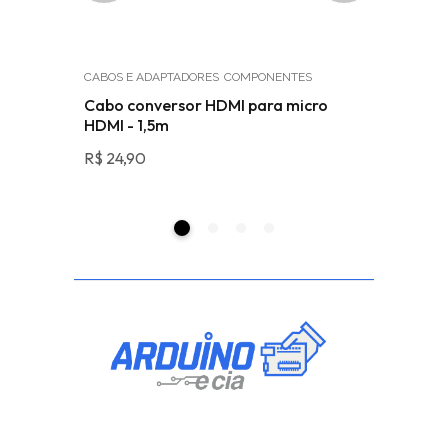
CABOS E ADAPTADORES
COMPONENTES
MÓDULOS
de do
Cabo conversor HDMI para micro
Módulo 
HDMI - 1,5m
EC11 co
R$
24,90
R$
22,50