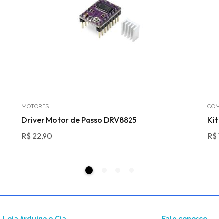
MOTORES
COM
Driver Motor de Passo DRV8825
Kit
R$
22,90
R$
Loja Arduino e Cia
Fale conosco