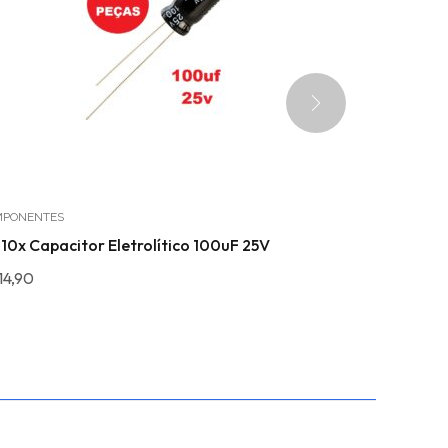
PONENTES
SENSORES
 10x Capacitor Eletrolítico 100uF 25V
Sensor Capa
14,90
R$
18,90