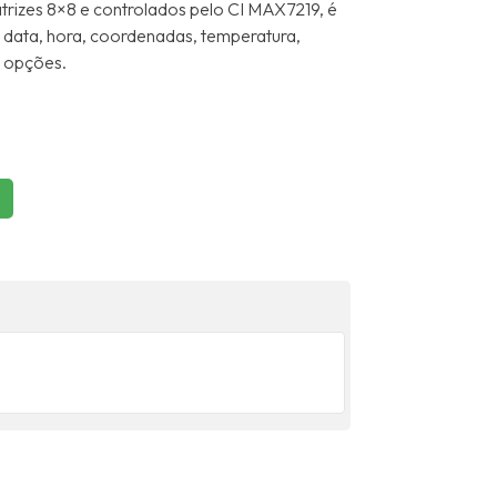
trizes 8×8 e controlados pelo CI MAX7219, é
 data, hora, coordenadas, temperatura,
s opções.