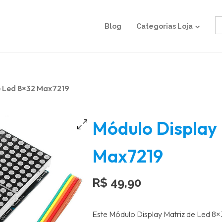
S
Blog
Categorias Loja
fo
e Led 8×32 Max7219
Módulo Display 
Max7219
R$
49,90
Este Módulo Display Matriz de Led 8×