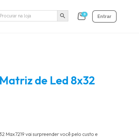
Search Button
earch
0
r:
Entrar
Matriz de Led 8x32
32 Max7219 vai surpreender você pelo custo e