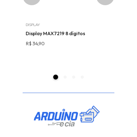
DISPLAY
MÓDULOS
Display MAX7219 8 dígitos
Módulo R
KC-Y25-
R$
34,90
R$
43,90