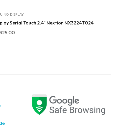
UINO
DISPLAY
SENSORES
play Serial Touch 2.4" Nextion NX3224T024
Sensor de C
325,00
R$
27,90
s
ade