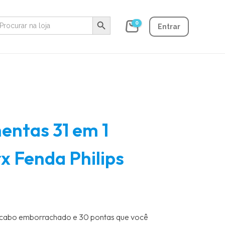
Search Button
earch
0
r:
Entrar
entas 31 em 1
x Fenda Philips
 1 cabo emborrachado e 30 pontas que você