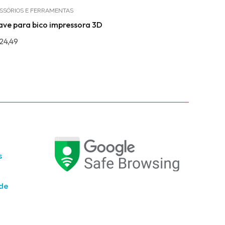
SSÓRIOS E FERRAMENTAS
MÓDULOS
ve para bico impressora 3D
Mini Módulo
24,49
R$
14,49
s
ade