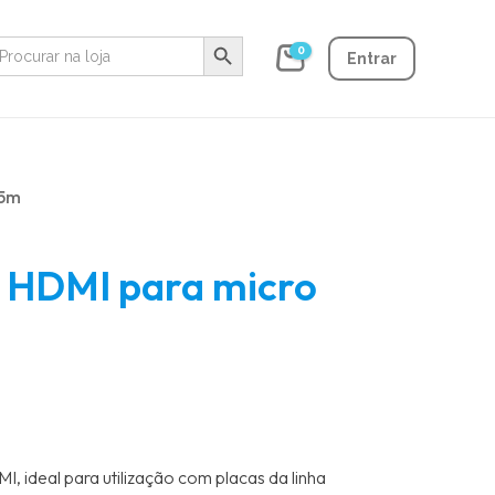
Search Button
earch
0
r:
Entrar
,5m
 HDMI para micro
 ideal para utilização com placas da linha