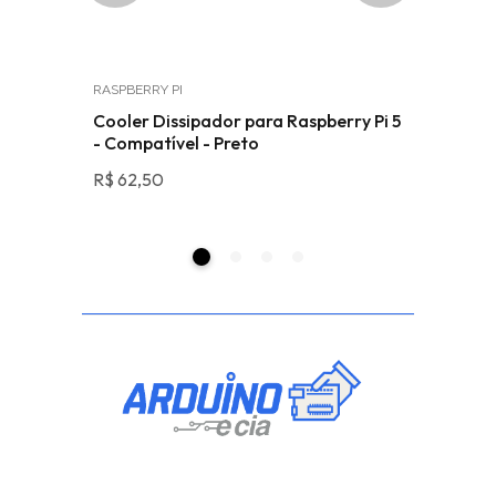
RASPBERRY PI
MÓDULOS
 módulo
Cooler Dissipador para Raspberry Pi 5
Módulo 
- Compatível - Preto
R$
29,90
R$
62,50