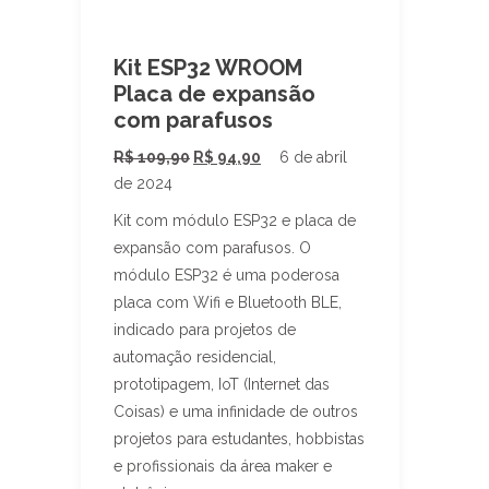
Kit ESP32 WROOM
Placa de expansão
com parafusos
O
O
R$
109,90
R$
94,90
6 de abril
de 2024
preço
preço
original
atual
Kit com módulo ESP32 e placa de
era:
é:
expansão com parafusos. O
R$ 109,90.
R$ 94,90.
módulo ESP32 é uma poderosa
placa com Wifi e Bluetooth BLE,
indicado para projetos de
automação residencial,
prototipagem, IoT (Internet das
Coisas) e uma infinidade de outros
projetos para estudantes, hobbistas
e profissionais da área maker e