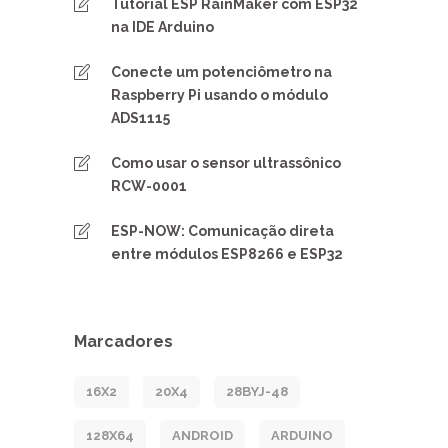
Tutorial ESP RainMaker com ESP32
na IDE Arduino
Conecte um potenciômetro na
Raspberry Pi usando o módulo
ADS1115
Como usar o sensor ultrassônico
RCW-0001
ESP-NOW: Comunicação direta
entre módulos ESP8266 e ESP32
Marcadores
16X2
20X4
28BYJ-48
128X64
ANDROID
ARDUINO